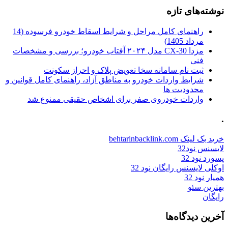
نوشته‌های تازه
راهنمای کامل مراحل و شرایط اسقاط خودرو فرسوده (14
مرداد 1405)
مزدا CX-30 مدل ۲۰۲۴ آفتاب خودرو؛ بررسی و مشخصات
فنی
ثبت نام سامانه سخا تعویض پلاک و احراز سکونت
شرایط واردات خودرو به مناطق آزاد، راهنمای کامل قوانین و
محدودیت ها
واردات خودروی صفر برای اشخاص حقیقی ممنوع شد
.
خرید بک لینک behtarinbacklink.com
لایسنس نود32
پسورد نود 32
اوکلی لایسنس رایگان نود 32
همیار نود 32
بهترین سئو
رایگان
آخرین دیدگاه‌ها