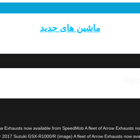
ماشین های جدید
Pos
ow Exhausts now available from SpeedMob A fleet of Arrow Exhausts 
 2017 Suzuki GSX-R1000/R (image) A fleet of Arrow Exhausts now availab