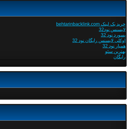
خرید بک لینک behtarinbacklink.com
لایسنس نود32
پسورد نود 32
اوکلی لایسنس رایگان نود 32
همیار نود 32
بهترین سئو
رایگان