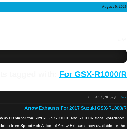
August 6, 2026
خودرو
ts tagged with:
For GSX-R1000/R
Date:
مارس 28, 2017
0
Arrow Exhausts For 2017 Suzuki GSX-R1000/R
now available for the Suzuki GSX-R1000 and R1000R from SpeedMob.
le from SpeedMob A fleet of Arrow Exhausts now available for the […]