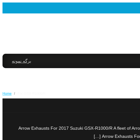
برگه نمونه
Home
/
For GSX-R1000/R
Arrow Exhausts For 2017 Suzuki GSX-R1000/R A fleet of Arr
Arrow Exhausts For