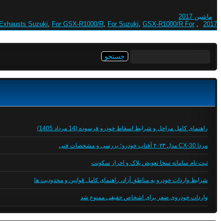
ماشین 2017
Exhausts Suzuki
,
For GSX-R1000/R
,
For Suzuki
,
GSX-R1000/R For
,
2017
جستجو
برای:
راهنمای کامل مراحل و شرایط اسقاط خودرو فرسوده (14 مرداد 1405)
مزدا CX-30 مدل ۲۰۲۴ آفتاب خودرو؛ بررسی و مشخصات فنی
ثبت نام سامانه سخا تعویض پلاک و احراز سکونت
شرایط واردات خودرو به مناطق آزاد، راهنمای کامل قوانین و محدودیت ها
واردات خودروی صفر برای اشخاص حقیقی ممنوع شد