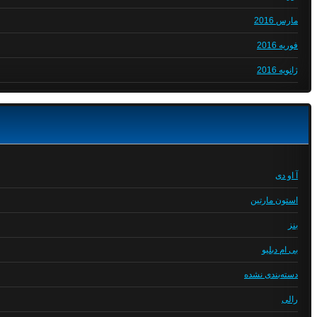
مارس 2016
فوریه 2016
ژانویه 2016
آ او دی
استون مارتین
بنز
بی ام دبلیو
دسته‌بندی نشده
رالی