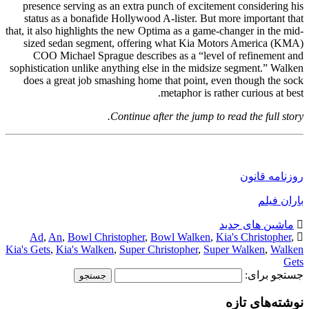
presence serving as an extra punch of excitement considering his
status as a bonafide Hollywood A-lister. But more important that
that, it also highlights the new Optima as a game-changer in the mid-
sized sedan segment, offering what Kia Motors America (KMA)
COO Michael Sprague describes as a “level of refinement and
sophistication unlike anything else in the midsize segment.” Walken
does a great job smashing home that point, even though the sock
metaphor is rather curious at best.
Continue after the jump to read the full story.
روزنامه قانون
باران فیلم
ماشین های جدید
Ad
,
An
,
Bowl Christopher
,
Bowl Walken
,
Kia's Christopher
,
Kia's Gets
,
Kia's Walken
,
Super Christopher
,
Super Walken
,
Walken
Gets
جستجو برای:
نوشته‌های تازه