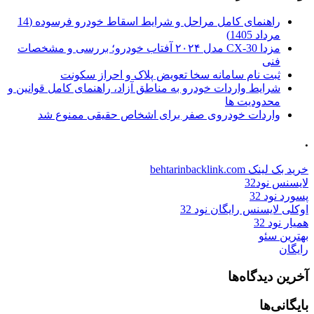
راهنمای کامل مراحل و شرایط اسقاط خودرو فرسوده (14
مرداد 1405)
مزدا CX-30 مدل ۲۰۲۴ آفتاب خودرو؛ بررسی و مشخصات
فنی
ثبت نام سامانه سخا تعویض پلاک و احراز سکونت
شرایط واردات خودرو به مناطق آزاد، راهنمای کامل قوانین و
محدودیت ها
واردات خودروی صفر برای اشخاص حقیقی ممنوع شد
.
خرید بک لینک behtarinbacklink.com
لایسنس نود32
پسورد نود 32
اوکلی لایسنس رایگان نود 32
همیار نود 32
بهترین سئو
رایگان
آخرین دیدگاه‌ها
بایگانی‌ها