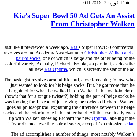
Date:
فوریه 7, 2016
0
Kia’s Super Bowl 50 Ad Gets An Assist
From Christopher Walken
Just like it previewed a week ago,
Kia’
s Super Bowl 50 commercial
revolves around Academy Award-winner
Christopher Walken and a
pair of socks,
one of which is beige and the other being of the
colorful variety. Actually, Richard also plays a part in it, as does the
all-new
Kia Optima,
which is secretly the star of the ad.
The basic gist revolves around Richard, a well-meaning follow who
just wanted to look for his beige socks. But, he got more than he
bargained for when he walked in on Walken in his walk-in closet
(how’s that for a tongue twister?) holding the pair of beige socks he
was looking for. Instead of just giving the socks to Richard, Walken
goes all philosophical, explaining the difference between the beige
socks and the colorful one in his other hand. All this eventually ends
up with Walken showing Richard the new
Optima,
labeling it the
”
“world’s most exciting pair of socks, except it’s a mid-size
sedan.
The ad accomplishes a number of things, most notably Walken’s