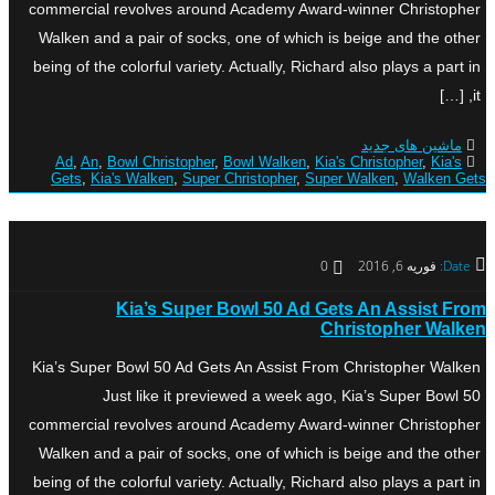
commercial revolves around Academy Award-winner Christopher
Walken and a pair of socks, one of which is beige and the other
being of the colorful variety. Actually, Richard also plays a part in
it, […]
ماشین های جدید
Ad
,
An
,
Bowl Christopher
,
Bowl Walken
,
Kia's Christopher
,
Kia's
Gets
,
Kia's Walken
,
Super Christopher
,
Super Walken
,
Walken Gets
Date:
فوریه 6, 2016
0
Kia’s Super Bowl 50 Ad Gets An Assist From
Christopher Walken
Kia’s Super Bowl 50 Ad Gets An Assist From Christopher Walken
Just like it previewed a week ago, Kia’s Super Bowl 50
commercial revolves around Academy Award-winner Christopher
Walken and a pair of socks, one of which is beige and the other
being of the colorful variety. Actually, Richard also plays a part in