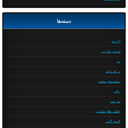
دسته‌ها
آ او دی
استون مارتین
بنز
بی ام دبلیو
دسته‌بندی نشده
رالی
سرعت
عکس های ماشین
لامبورگینی