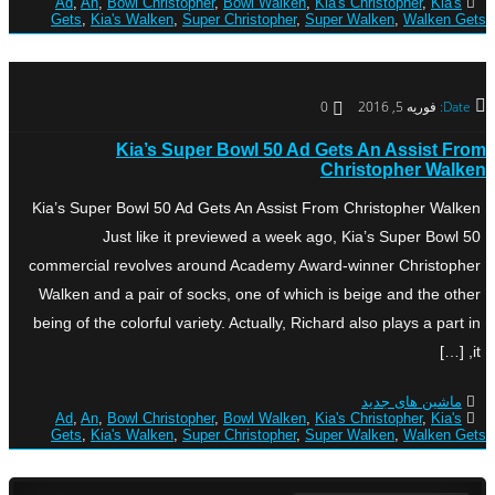
Ad
,
An
,
Bowl Christopher
,
Bowl Walken
,
Kia's Christopher
,
Kia's
Gets
,
Kia's Walken
,
Super Christopher
,
Super Walken
,
Walken Gets
Date:
فوریه 5, 2016
0
Kia’s Super Bowl 50 Ad Gets An Assist From
Christopher Walken
Kia’s Super Bowl 50 Ad Gets An Assist From Christopher Walken
Just like it previewed a week ago, Kia’s Super Bowl 50
commercial revolves around Academy Award-winner Christopher
Walken and a pair of socks, one of which is beige and the other
being of the colorful variety. Actually, Richard also plays a part in
it, […]
ماشین های جدید
Ad
,
An
,
Bowl Christopher
,
Bowl Walken
,
Kia's Christopher
,
Kia's
Gets
,
Kia's Walken
,
Super Christopher
,
Super Walken
,
Walken Gets