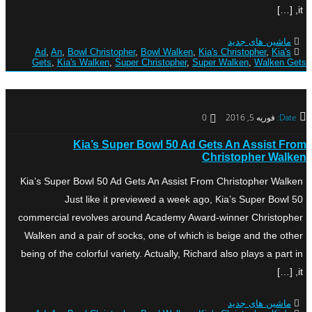
it, […]
ماشین های جدید
Ad
,
An
,
Bowl Christopher
,
Bowl Walken
,
Kia's Christopher
,
Kia's
Gets
,
Kia's Walken
,
Super Christopher
,
Super Walken
,
Walken Gets
Date:
فوریه 5, 2016
0
Kia’s Super Bowl 50 Ad Gets An Assist From
Christopher Walken
Kia’s Super Bowl 50 Ad Gets An Assist From Christopher Walken
Just like it previewed a week ago, Kia’s Super Bowl 50
commercial revolves around Academy Award-winner Christopher
Walken and a pair of socks, one of which is beige and the other
being of the colorful variety. Actually, Richard also plays a part in
it, […]
ماشین های جدید