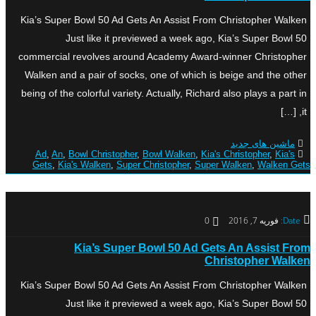
Kia’s Super Bowl 50 Ad Gets An Assist From Christopher Walken
Just like it previewed a week ago, Kia’s Super Bowl 50
commercial revolves around Academy Award-winner Christopher
Walken and a pair of socks, one of which is beige and the other
being of the colorful variety. Actually, Richard also plays a part in
it, […]
ماشین های جدید
Ad
,
An
,
Bowl Christopher
,
Bowl Walken
,
Kia's Christopher
,
Kia's
Gets
,
Kia's Walken
,
Super Christopher
,
Super Walken
,
Walken Gets
Date:
فوریه 7, 2016
0
Kia’s Super Bowl 50 Ad Gets An Assist From
Christopher Walken
Kia’s Super Bowl 50 Ad Gets An Assist From Christopher Walken
Just like it previewed a week ago, Kia’s Super Bowl 50