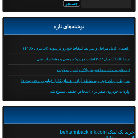
جستجو
برای:
نوشته‌های تازه
راهنمای کامل مراحل و شرایط اسقاط خودرو فرسوده (14 مرداد 1405)
مزدا CX-30 مدل ۲۰۲۴ آفتاب خودرو؛ بررسی و مشخصات فنی
ثبت نام سامانه سخا تعویض پلاک و احراز سکونت
شرایط واردات خودرو به مناطق آزاد، راهنمای کامل قوانین و محدودیت ها
واردات خودروی صفر برای اشخاص حقیقی ممنوع شد
.
خرید بک لینک behtarinbacklink.com
لایسنس نود32