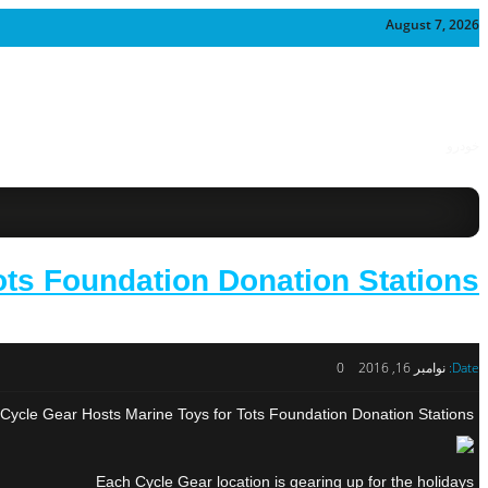
August 7, 2026
خودرو
ots Foundation Donation Stations
Date:
نوامبر 16, 2016
0
Cycle Gear Hosts Marine Toys for Tots Foundation Donation Stations
Each Cycle Gear location is gearing up for the holidays