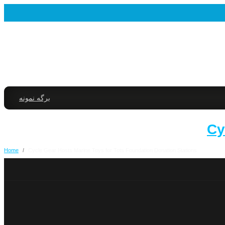
برگه نمونه
Cy
Home
/
Cycle Gear Hosts Marine Toys for Tots Foundation Donation Stations