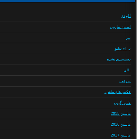
آ او دی
استون مارتین
بنز
بی ام دبلیو
دسته‌بندی نشده
رالی
سرعت
عکس های ماشین
لامبورگینی
ماشین 2015
ماشین 2016
ماشین 2017