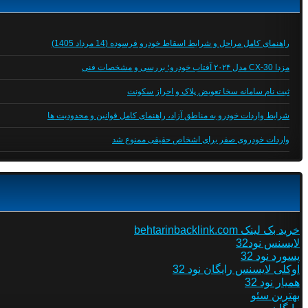
راهنمای کامل مراحل و شرایط اسقاط خودرو فرسوده (14 مرداد 1405)
مزدا CX-30 مدل ۲۰۲۴ آفتاب خودرو؛ بررسی و مشخصات فنی
ثبت نام سامانه سخا تعویض پلاک و احراز سکونت
شرایط واردات خودرو به مناطق آزاد، راهنمای کامل قوانین و محدودیت ها
واردات خودروی صفر برای اشخاص حقیقی ممنوع شد
خرید بک لینک behtarinbacklink.com
لایسنس نود32
پسورد نود 32
اوکلی لایسنس رایگان نود 32
همیار نود 32
بهترین سئو