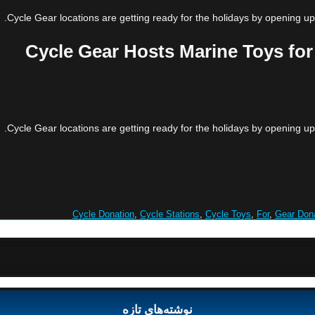
Cycle Gear locations are getting ready for the holidays by opening up t
Cycle Gear Hosts Marine Toys for
Cycle Gear locations are getting ready for the holidays by opening up t
Cycle Donation
,
Cycle Stations
,
Cycle Toys
,
For
,
Gear Don
نوشته‌های تازه