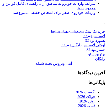
شرایط واردات خودرو به مناطق آزاد، راهنمای کامل قوانین و
محدودیت ها
واردات خودروی صفر برای اشخاص حقیقی ممنوع شد
.
خرید بک لینک behtarinbacklink.com
لایسنس نود32
پسورد نود 32
اوکلی لایسنس رایگان نود 32
همیار نود 32
بهترین سئو
رایگان
آنتی ویروس تحت شبکه
آخرین دیدگاه‌ها
بایگانی‌ها
آگوست 2026
جولای 2026
ژوئن 2026
فوریه 2026