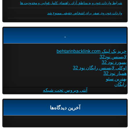
شرایط واردات خودرو به مناطق آزاد، راهنمای کامل قوانین و محدودیت ها
واردات خودروی صفر برای اشخاص حقیقی ممنوع شد
.
خرید بک لینک behtarinbacklink.com
لایسنس نود32
پسورد نود 32
اوکلی لایسنس رایگان نود 32
همیار نود 32
بهترین سئو
رایگان
آنتی ویروس تحت شبکه
آخرین دیدگاه‌ها