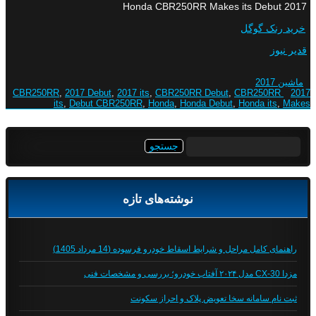
2017 Honda CBR250RR Makes its Debut
خرید رنک گوگل
قدیر نیوز
ماشین 2017
,
2017 Debut
,
2017 its
,
CBR250RR Debut
,
CBR250RR
2017 CBR250RR
its
,
Debut CBR250RR
,
Honda
,
Honda Debut
,
Honda its
,
Makes
جستجو
برای:
نوشته‌های تازه
راهنمای کامل مراحل و شرایط اسقاط خودرو فرسوده (14 مرداد 1405)
مزدا CX-30 مدل ۲۰۲۴ آفتاب خودرو؛ بررسی و مشخصات فنی
ثبت نام سامانه سخا تعویض پلاک و احراز سکونت