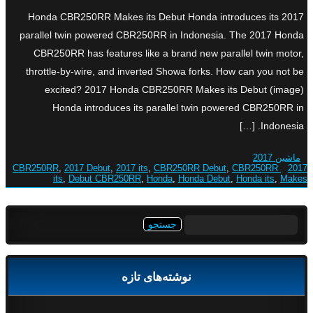
2017 Honda CBR250RR Makes its Debut Honda introduces its
parallel twin powered CBR250RR in Indonesia. The 2017 Honda
CBR250RR has features like a brand new parallel twin motor,
throttle-by-wire, and inverted Showa forks. How can you not be
excited? 2017 Honda CBR250RR Makes its Debut (image)
Honda introduces its parallel twin powered CBR250RR in
Indonesia. […]
ماشین 2017
,
2017 Debut
,
2017 its
,
CBR250RR Debut
,
CBR250RR
2017 CBR250RR
its
,
Debut CBR250RR
,
Honda
,
Honda Debut
,
Honda its
,
Makes
جستجو
برای:
نوشته‌های تازه