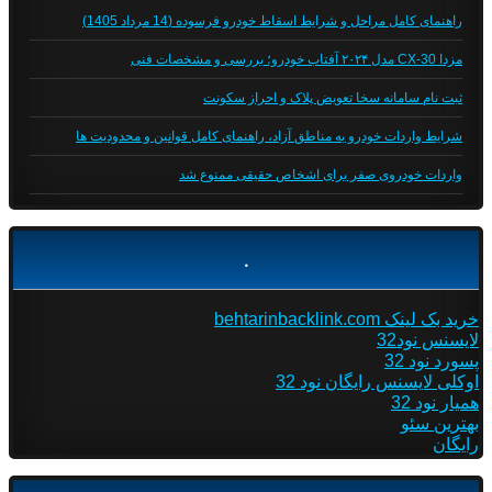
راهنمای کامل مراحل و شرایط اسقاط خودرو فرسوده (14 مرداد 1405)
مزدا CX-30 مدل ۲۰۲۴ آفتاب خودرو؛ بررسی و مشخصات فنی
ثبت نام سامانه سخا تعویض پلاک و احراز سکونت
شرایط واردات خودرو به مناطق آزاد، راهنمای کامل قوانین و محدودیت ها
واردات خودروی صفر برای اشخاص حقیقی ممنوع شد
.
خرید بک لینک behtarinbacklink.com
لایسنس نود32
پسورد نود 32
اوکلی لایسنس رایگان نود 32
همیار نود 32
بهترین سئو
رایگان