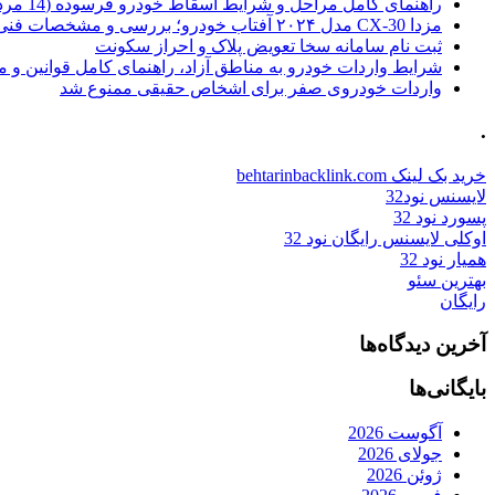
راهنمای کامل مراحل و شرایط اسقاط خودرو فرسوده (14 مرداد 1405)
مزدا CX-30 مدل ۲۰۲۴ آفتاب خودرو؛ بررسی و مشخصات فنی
ثبت نام سامانه سخا تعویض پلاک و احراز سکونت
شرایط واردات خودرو به مناطق آزاد، راهنمای کامل قوانین و 
واردات خودروی صفر برای اشخاص حقیقی ممنوع شد
.
خرید بک لینک behtarinbacklink.com
لایسنس نود32
پسورد نود 32
اوکلی لایسنس رایگان نود 32
همیار نود 32
بهترین سئو
رایگان
آخرین دیدگاه‌ها
بایگانی‌ها
آگوست 2026
جولای 2026
ژوئن 2026