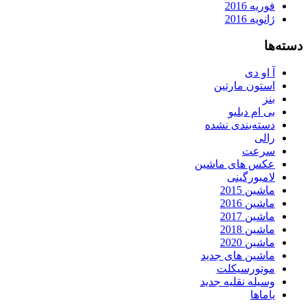
فوریه 2016
ژانویه 2016
دسته‌ها
آ او دی
استون مارتین
بنز
بی ام دبلیو
دسته‌بندی نشده
رالی
سرعت
عکس های ماشین
لامبورگینی
ماشین 2015
ماشین 2016
ماشین 2017
ماشین 2018
ماشین 2020
ماشین های جدید
موتورسیکلت
وسیله نقلیه جدید
یاماها