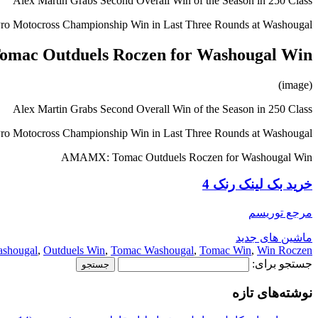
Alex Martin Grabs Second Overall Win of the Season in 250 Class
ro Motocross Championship Win in Last Three Rounds at Washougal…
ac Outduels Roczen for Washougal Win
(image)
Alex Martin Grabs Second Overall Win of the Season in 250 Class
ro Motocross Championship Win in Last Three Rounds at Washougal…
AMAMX: Tomac Outduels Roczen for Washougal Win
خرید بک لینک رنک 4
مرجع توریسم
ماشین های جدید
ashougal
,
Outduels Win
,
Tomac Washougal
,
Tomac Win
,
Win Roczen
جستجو برای:
نوشته‌های تازه