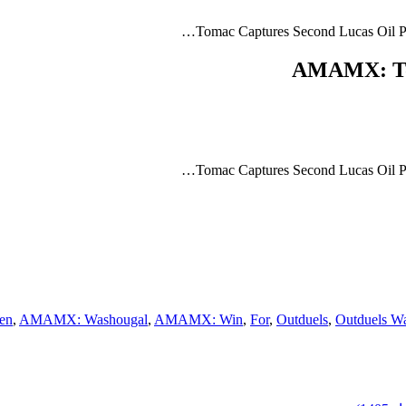
Tomac Captures Second Lucas Oil P
AMAMX: Tom
Tomac Captures Second Lucas Oil P
en
,
AMAMX: Washougal
,
AMAMX: Win
,
For
,
Outduels
,
Outduels W