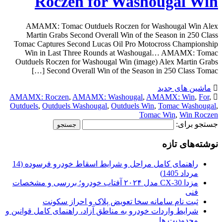
Roczen for Washougal Win
AMAMX: Tomac Outduels Roczen for Washougal Win Alex
Martin Grabs Second Overall Win of the Season in 250 Class
Tomac Captures Second Lucas Oil Pro Motocross Championship
Win in Last Three Rounds at Washougal… AMAMX: Tomac
Outduels Roczen for Washougal Win (image) Alex Martin Grabs
Second Overall Win of the Season in 250 Class Tomac […]
ماشین های جدید
AMAMX: Roczen
,
AMAMX: Washougal
,
AMAMX: Win
,
For
,
Outduels
,
Outduels Washougal
,
Outduels Win
,
Tomac Washougal
,
Tomac Win
,
Win Roczen
جستجو برای:
نوشته‌های تازه
راهنمای کامل مراحل و شرایط اسقاط خودرو فرسوده (14
مرداد 1405)
مزدا CX-30 مدل ۲۰۲۴ آفتاب خودرو؛ بررسی و مشخصات
فنی
ثبت نام سامانه سخا تعویض پلاک و احراز سکونت
شرایط واردات خودرو به مناطق آزاد، راهنمای کامل قوانین و
محدودیت ها