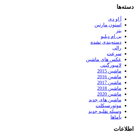
دسته‌ها
آ او دی
استون مارتین
بنز
بی ام دبلیو
دسته‌بندی نشده
رالی
سرعت
عکس های ماشین
لامبورگینی
ماشین 2015
ماشین 2016
ماشین 2017
ماشین 2018
ماشین 2020
ماشین های جدید
موتورسیکلت
وسیله نقلیه جدید
یاماها
اطلاعات