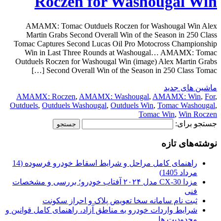
Roczen for Washougal Win
AMAMX: Tomac Outduels Roczen for Washougal Win Alex
Martin Grabs Second Overall Win of the Season in 250 Class
Tomac Captures Second Lucas Oil Pro Motocross Championship
Win in Last Three Rounds at Washougal… AMAMX: Tomac
Outduels Roczen for Washougal Win (image) Alex Martin Grabs
Second Overall Win of the Season in 250 Class Tomac […]
ماشین های جدید
AMAMX: Roczen
,
AMAMX: Washougal
,
AMAMX: Win
,
For
,
Outduels
,
Outduels Washougal
,
Outduels Win
,
Tomac Washougal
,
Tomac Win
,
Win Roczen
جستجو برای:
نوشته‌های تازه
راهنمای کامل مراحل و شرایط اسقاط خودرو فرسوده (14
مرداد 1405)
مزدا CX-30 مدل ۲۰۲۴ آفتاب خودرو؛ بررسی و مشخصات
فنی
ثبت نام سامانه سخا تعویض پلاک و احراز سکونت
شرایط واردات خودرو به مناطق آزاد، راهنمای کامل قوانین و
محدودیت ها