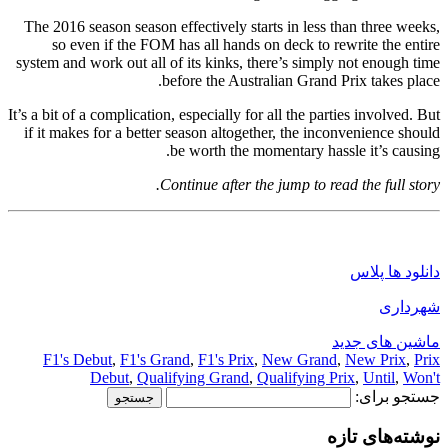
The 2016 season season effectively starts in less than three weeks,
so even if the FOM has all hands on deck to rewrite the entire
system and work out all of its kinks, there’s simply not enough time
before the Australian Grand Prix takes place.
It’s a bit of a complication, especially for all the parties involved. But
if it makes for a better season altogether, the inconvenience should
be worth the momentary hassle it’s causing.
Continue after the jump to read the full story.
دانلود ها پلاس
شهرداری
ماشین های جدید
F1's Debut
,
F1's Grand
,
F1's Prix
,
New Grand
,
New Prix
,
Prix
Debut
,
Qualifying Grand
,
Qualifying Prix
,
Until
,
Won't
جستجو برای:
نوشته‌های تازه