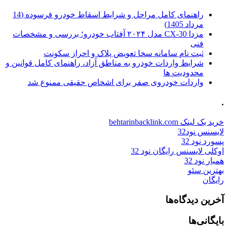
راهنمای کامل مراحل و شرایط اسقاط خودرو فرسوده (14
مرداد 1405)
مزدا CX-30 مدل ۲۰۲۴ آفتاب خودرو؛ بررسی و مشخصات
فنی
ثبت نام سامانه سخا تعویض پلاک و احراز سکونت
شرایط واردات خودرو به مناطق آزاد، راهنمای کامل قوانین و
محدودیت ها
واردات خودروی صفر برای اشخاص حقیقی ممنوع شد
.
خرید بک لینک behtarinbacklink.com
لایسنس نود32
پسورد نود 32
اوکلی لایسنس رایگان نود 32
همیار نود 32
بهترین سئو
رایگان
آخرین دیدگاه‌ها
بایگانی‌ها