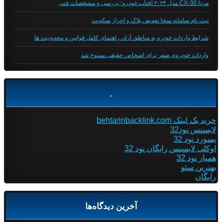
مزدا CX-30 مدل ۲۰۲۴ آفتاب خودرو؛ بررسی و مشخصات فنی
ثبت نام سامانه سخا تعویض پلاک و احراز سکونت
شرایط واردات خودرو به مناطق آزاد، راهنمای کامل قوانین و محدودیت ها
واردات خودروی صفر برای اشخاص حقیقی ممنوع شد
.
خرید بک لینک behtarinbacklink.com
لایسنس نود32
پسورد نود 32
اوکلی لایسنس رایگان نود 32
همیار نود 32
بهترین سئو
رایگان
آخرین دیدگاه‌ها