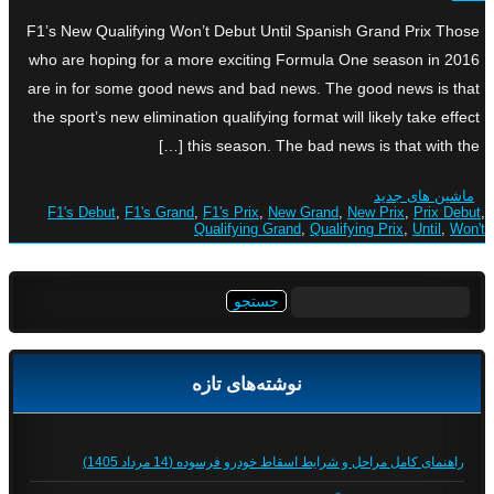
F1’s New Qualifying Won’t Debut Until Spanish Grand Prix Those
who are hoping for a more exciting Formula One season in 2016
are in for some good news and bad news. The good news is that
the sport’s new elimination qualifying format will likely take effect
this season. The bad news is that with the […]
ماشین های جدید
F1's Debut
,
F1's Grand
,
F1's Prix
,
New Grand
,
New Prix
,
Prix Debut
,
Qualifying Grand
,
Qualifying Prix
,
Until
,
Won't
جستجو
برای:
نوشته‌های تازه
راهنمای کامل مراحل و شرایط اسقاط خودرو فرسوده (14 مرداد 1405)