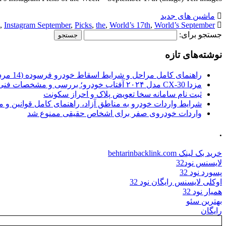
ماشین های جدید
,
Instagram September
,
Picks
,
the
,
World’s 17th
,
World’s September
جستجو برای:
نوشته‌های تازه
راهنمای کامل مراحل و شرایط اسقاط خودرو فرسوده (14 مرداد 1405)
مزدا CX-30 مدل ۲۰۲۴ آفتاب خودرو؛ بررسی و مشخصات فنی
ثبت نام سامانه سخا تعویض پلاک و احراز سکونت
شرایط واردات خودرو به مناطق آزاد، راهنمای کامل قوانین و 
واردات خودروی صفر برای اشخاص حقیقی ممنوع شد
.
خرید بک لینک behtarinbacklink.com
لایسنس نود32
پسورد نود 32
اوکلی لایسنس رایگان نود 32
همیار نود 32
بهترین سئو
رایگان