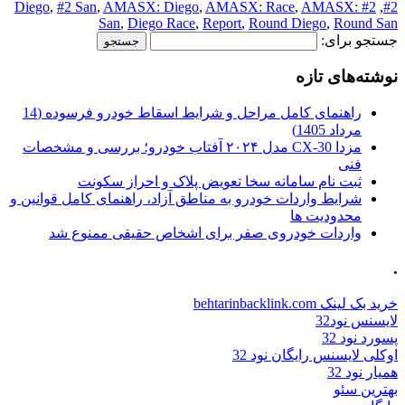
,
#2 San
,
AMASX: Diego
,
AMASX: Race
,
AMASX:
#2 Diego
,
#2
San
,
Diego Race
,
Report
,
Round Diego
,
Round San
جستجو برای:
نوشته‌های تازه
راهنمای کامل مراحل و شرایط اسقاط خودرو فرسوده (14
مرداد 1405)
مزدا CX-30 مدل ۲۰۲۴ آفتاب خودرو؛ بررسی و مشخصات
فنی
ثبت نام سامانه سخا تعویض پلاک و احراز سکونت
شرایط واردات خودرو به مناطق آزاد، راهنمای کامل قوانین و
محدودیت ها
واردات خودروی صفر برای اشخاص حقیقی ممنوع شد
.
خرید بک لینک behtarinbacklink.com
لایسنس نود32
پسورد نود 32
اوکلی لایسنس رایگان نود 32
همیار نود 32
بهترین سئو