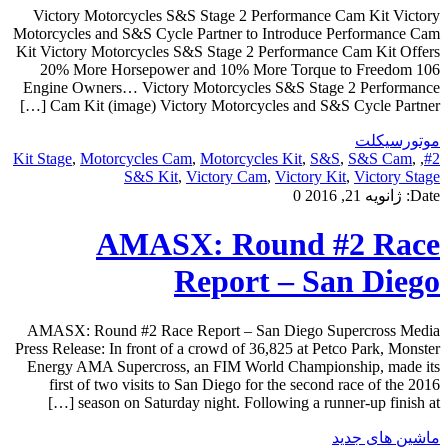
Victory Motorcycles S&S Stage 2 Performance Cam Kit Victory
Motorcycles and S&S Cycle Partner to Introduce Performance Cam
Kit Victory Motorcycles S&S Stage 2 Performance Cam Kit Offers
20% More Horsepower and 10% More Torque to Freedom 106
Engine Owners… Victory Motorcycles S&S Stage 2 Performance
Cam Kit (image) Victory Motorcycles and S&S Cycle Partner […]
موتورسیکلت
Kit Stage
,
Motorcycles Cam
,
Motorcycles Kit
,
S&S
,
S&S Cam
,
,
#2
S&S Kit
,
Victory Cam
,
Victory Kit
,
Victory Stage
Date:
ژانویه 21, 2016
0
AMASX: Round #2 Race
Report – San Diego
AMASX: Round #2 Race Report – San Diego Supercross Media
Press Release: In front of a crowd of 36,825 at Petco Park, Monster
Energy AMA Supercross, an FIM World Championship, made its
first of two visits to San Diego for the second race of the 2016
season on Saturday night. Following a runner-up finish at […]
ماشین های جدید