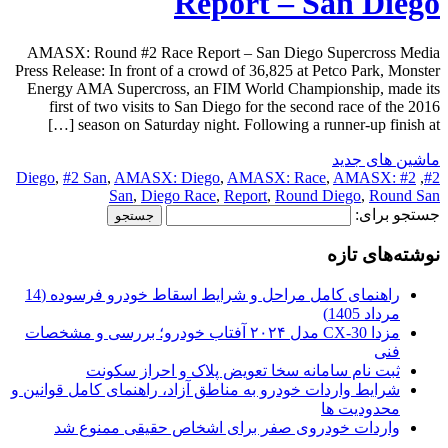
Report – San Diego
AMASX: Round #2 Race Report – San Diego Supercross Media
Press Release: In front of a crowd of 36,825 at Petco Park, Monster
Energy AMA Supercross, an FIM World Championship, made its
first of two visits to San Diego for the second race of the 2016
season on Saturday night. Following a runner-up finish at […]
ماشین های جدید
,
#2 San
,
AMASX: Diego
,
AMASX: Race
,
AMASX:
#2 Diego
,
#2
San
,
Diego Race
,
Report
,
Round Diego
,
Round San
جستجو برای:
نوشته‌های تازه
راهنمای کامل مراحل و شرایط اسقاط خودرو فرسوده (14
مرداد 1405)
مزدا CX-30 مدل ۲۰۲۴ آفتاب خودرو؛ بررسی و مشخصات
فنی
ثبت نام سامانه سخا تعویض پلاک و احراز سکونت
شرایط واردات خودرو به مناطق آزاد، راهنمای کامل قوانین و
محدودیت ها
واردات خودروی صفر برای اشخاص حقیقی ممنوع شد