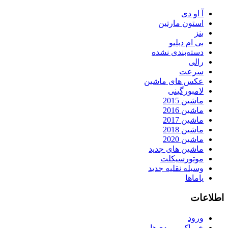
آ او دی
استون مارتین
بنز
بی ام دبلیو
دسته‌بندی نشده
رالی
سرعت
عکس های ماشین
لامبورگینی
ماشین 2015
ماشین 2016
ماشین 2017
ماشین 2018
ماشین 2020
ماشین های جدید
موتورسیکلت
وسیله نقلیه جدید
یاماها
اطلاعات
ورود
خوراک ورودی‌ها