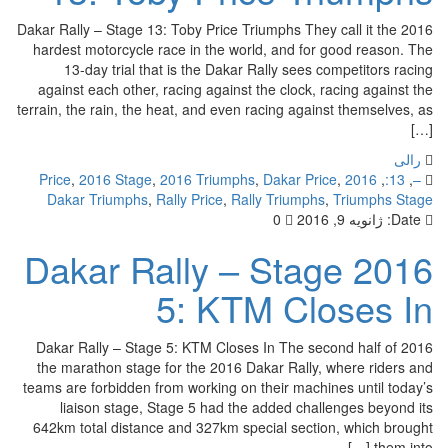
2016 Dakar Rally – Stage 13: Toby Price Triumphs They call it the
hardest motorcycle race in the world, and for good reason. The
13-day trial that is the Dakar Rally sees competitors racing
against each other, racing against the clock, racing against the
terrain, the rain, the heat, and even racing against themselves, as
[…]
رالی
,
2016 Stage
,
2016 Triumphs
,
Dakar Price
,
2016 Price
,
13:
,
–
Dakar Triumphs
,
Rally Price
,
Rally Triumphs
,
Triumphs Stage
Date:
ژانویه 9, 2016
0
2016 Dakar Rally – Stage
5: KTM Closes In
2016 Dakar Rally – Stage 5: KTM Closes In The second half of
the marathon stage for the 2016 Dakar Rally, where riders and
teams are forbidden from working on their machines until today’s
liaison stage, Stage 5 had the added challenges beyond its
642km total distance and 327km special section, which brought
them into […]