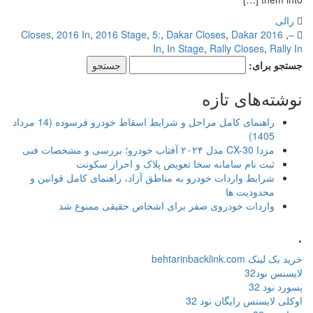
رالی
,
2016 In
,
2016 Stage
,
5:
,
Dakar Closes
,
Dakar
2016 Closes
,
–
In
,
In Stage
,
Rally Closes
,
Rally In
جستجو برای:
نوشته‌های تازه
راهنمای کامل مراحل و شرایط اسقاط خودرو فرسوده (14 مرداد
1405)
مزدا CX-30 مدل ۲۰۲۴ آفتاب خودرو؛ بررسی و مشخصات فنی
ثبت نام سامانه سخا تعویض پلاک و احراز سکونت
شرایط واردات خودرو به مناطق آزاد، راهنمای کامل قوانین و
محدودیت ها
واردات خودروی صفر برای اشخاص حقیقی ممنوع شد
.
خرید بک لینک behtarinbacklink.com
لایسنس نود32
پسورد نود 32
اوکلی لایسنس رایگان نود 32