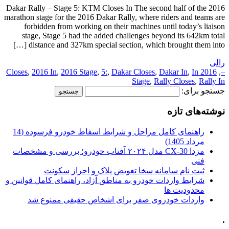
2016 Dakar Rally – Stage 5: KTM Closes In The second half of the
marathon stage for the 2016 Dakar Rally, where riders and teams are
forbidden from working on their machines until today’s liaison
stage, Stage 5 had the added challenges beyond its 642km total
distance and 327km special section, which brought them into […]
رالی
,
2016 In
,
2016 Stage
,
5:
,
Dakar Closes
,
Dakar In
,
In
2016 Closes
,
–
Stage
,
Rally Closes
,
Rally In
جستجو برای:
نوشته‌های تازه
راهنمای کامل مراحل و شرایط اسقاط خودرو فرسوده (14
مرداد 1405)
مزدا CX-30 مدل ۲۰۲۴ آفتاب خودرو؛ بررسی و مشخصات
فنی
ثبت نام سامانه سخا تعویض پلاک و احراز سکونت
شرایط واردات خودرو به مناطق آزاد، راهنمای کامل قوانین و
محدودیت ها
واردات خودروی صفر برای اشخاص حقیقی ممنوع شد
.