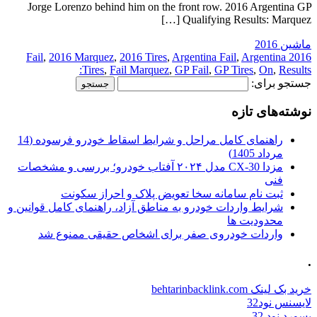
Jorge Lorenzo behind him on the front row. 2016 Argentina GP
Qualifying Results: Marquez […]
ماشین 2016
,
2016 Marquez
,
2016 Tires
,
Argentina Fail
,
Argentina
2016 Fail
Tires
,
Fail Marquez
,
GP Fail
,
GP Tires
,
On
,
Results:
جستجو برای:
نوشته‌های تازه
راهنمای کامل مراحل و شرایط اسقاط خودرو فرسوده (14
مرداد 1405)
مزدا CX-30 مدل ۲۰۲۴ آفتاب خودرو؛ بررسی و مشخصات
فنی
ثبت نام سامانه سخا تعویض پلاک و احراز سکونت
شرایط واردات خودرو به مناطق آزاد، راهنمای کامل قوانین و
محدودیت ها
واردات خودروی صفر برای اشخاص حقیقی ممنوع شد
.
خرید بک لینک behtarinbacklink.com
لایسنس نود32
پسورد نود 32