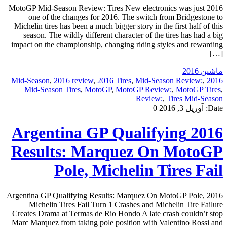
2016 MotoGP Mid-Season Review: Tires New electronics was just
one of the changes for 2016. The switch from Bridgestone to
Michelin tires has been a much bigger story in the first half of this
season. The wildly different character of the tires has had a big
impact on the championship, changing riding styles and rewarding
[…]
ماشین 2016
,
2016 review
,
2016 Tires
,
Mid-Season Review:
,
2016 Mid-Season
Mid-Season Tires
,
MotoGP
,
MotoGP Review:
,
MotoGP Tires
,
Review:
,
Tires Mid-Season
Date:
آوریل 3, 2016
0
2016 Argentina GP Qualifying
Results: Marquez On MotoGP
Pole, Michelin Tires Fail
2016 Argentina GP Qualifying Results: Marquez On MotoGP Pole,
Michelin Tires Fail Turn 1 Crashes and Michelin Tire Failure
Creates Drama at Termas de Rio Hondo A late crash couldn’t stop
Marc Marquez from taking pole position with Valentino Rossi and