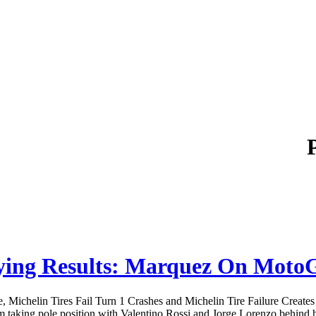
e, Michelin Tires Fail Turn 1 Crashes and Michelin Tire Failure Creat
 taking pole position with Valentino Rossi and Jorge Lorenzo behind hi