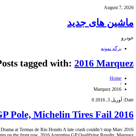
August 7, 2026
ماشین های جدید
خودرو
برگه نمونه
Posts tagged with:
2016 Marquez
Home
/
2016 Marquez
Date:
آوریل 3, 2016
0
2016 Argentina GP Qualifying Results: Marquez On MotoGP Pole, Michelin Tires Fail
es Drama at Termas de Rio Hondo A late crash couldn’t stop Marc
m on the front row. 2016 Argentina GP Qualifying Results: Marquez […]