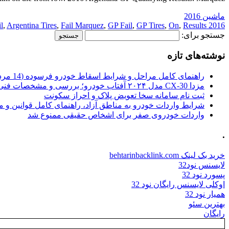
ماشین 2016
l
,
Argentina Tires
,
Fail Marquez
,
GP Fail
,
GP Tires
,
On
,
Results:
2016 Fail
جستجو برای:
نوشته‌های تازه
راهنمای کامل مراحل و شرایط اسقاط خودرو فرسوده (14 مرداد 1405)
مزدا CX-30 مدل ۲۰۲۴ آفتاب خودرو؛ بررسی و مشخصات فنی
ثبت نام سامانه سخا تعویض پلاک و احراز سکونت
شرایط واردات خودرو به مناطق آزاد، راهنمای کامل قوانین و 
واردات خودروی صفر برای اشخاص حقیقی ممنوع شد
.
خرید بک لینک behtarinbacklink.com
لایسنس نود32
پسورد نود 32
اوکلی لایسنس رایگان نود 32
همیار نود 32
بهترین سئو
رایگان