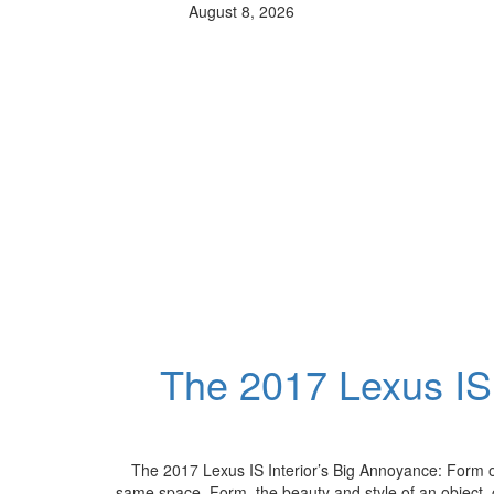
August 8, 2026
The 2017 Lexus IS 
The 2017 Lexus IS Interior’s Big Annoyance: Form o
same space. Form, the beauty and style of an object, c