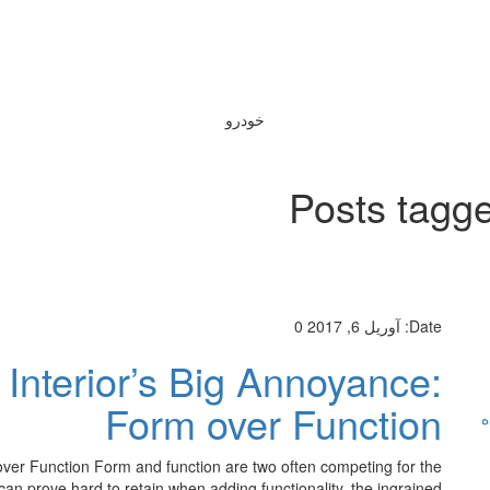
خودرو
Posts tagg
Date:
آوریل 6, 2017
0
Interior’s Big Annoyance:
Form over Function
ه
ver Function Form and function are two often competing for the
an prove hard to retain when adding functionality, the ingrained