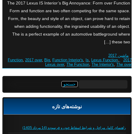
The 2017 Lexus IS Interior’s Big Annoyance: Form over Function
Form and function are two often competing for the same space.
Form, the beauty and style of an object, can prove hard to retain
when adding functionality, the ingrained usability of an object.
The is a perfect example of an automotive battleground where
these two […]
ماشین 2017
,
2017 over
,
Big
,
Function Interior's
,
Is
,
Lexus Function
,
2017 Function
Lexus over
,
The Function
,
The Interior's
,
The over
جستجو
برای:
نوشته‌های تازه
راهنمای کامل مراحل و شرایط اسقاط خودرو فرسوده (14 مرداد 1405)