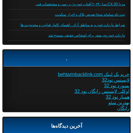
مزدا CX-30 مدل ۲۰۲۴ آفتاب خودرو؛ بررسی و مشخصات فنی
ثبت نام سامانه سخا تعویض پلاک و احراز سکونت
شرایط واردات خودرو به مناطق آزاد، راهنمای کامل قوانین و محدودیت ها
واردات خودروی صفر برای اشخاص حقیقی ممنوع شد
.
خرید بک لینک behtarinbacklink.com
لایسنس نود32
پسورد نود 32
اوکلی لایسنس رایگان نود 32
همیار نود 32
بهترین سئو
رایگان
آخرین دیدگاه‌ها