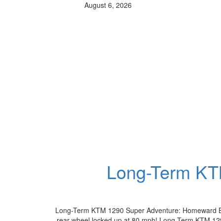
August 6, 2026
Long-Term KT
Long-Term KTM 1290 Super Adventure: Homeward Bound
rear wheel locked up at 80 mph! Long-Term KTM 1