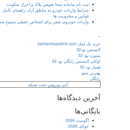
ثبت نام سامانه سخا تعویض پلاک و احراز سکونت
شرایط واردات خودرو به مناطق آزاد، راهنمای کامل
قوانین و محدودیت ها
واردات خودروی صفر برای اشخاص حقیقی ممنوع شد
.
خرید بک لینک behtarinbacklink.com
لایسنس نود32
پسورد نود 32
اوکلی لایسنس رایگان نود 32
همیار نود 32
بهترین سئو
رایگان
آنتی ویروس تحت شبکه
آخرین دیدگاه‌ها
بایگانی‌ها
آگوست 2026
جولای 2026