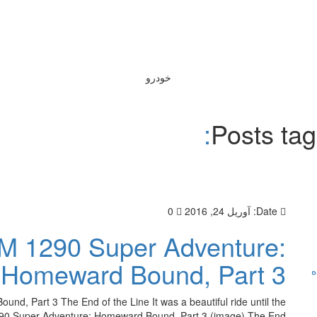
خودرو
Posts ta
Date:
آوریل 24, 2016
0
M 1290 Super Adventure:
Homeward Bound, Part 3
ه
, Part 3 The End of the Line It was a beautiful ride until the
290 Super Adventure: Homeward Bound, Part 3 (image) The End