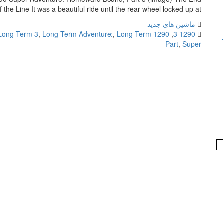
f the Line It was a beautiful ride until the rear wheel locked up at […]
ماشین های جدید
Long-Term 3
,
Long-Term Adventure:
,
Long-Term
1290 Part
,
1290 3
Part
,
Super