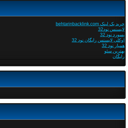
خرید بک لینک behtarinbacklink.com
لایسنس نود32
پسورد نود 32
اوکلی لایسنس رایگان نود 32
همیار نود 32
بهترین سئو
رایگان