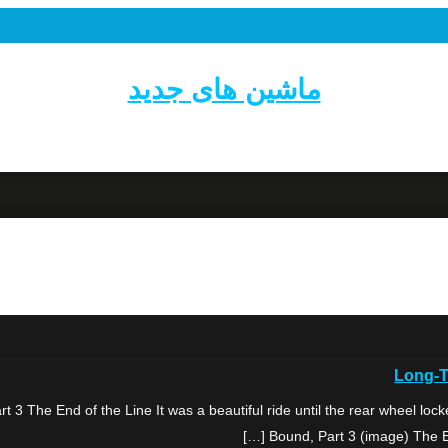
ماشین های جدید
Long-T
 The End of the Line It was a beautiful ride until the rear wheel 
Bound, Part 3 (image) The End 