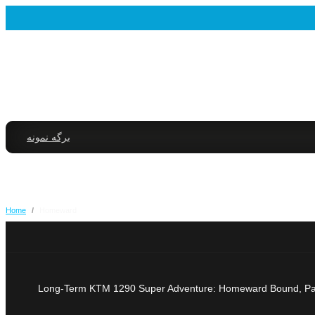
برگه نمونه
Home
/
Homeward
Long-Term KTM 1290 Super Adventure: Homeward Bound, Part 3