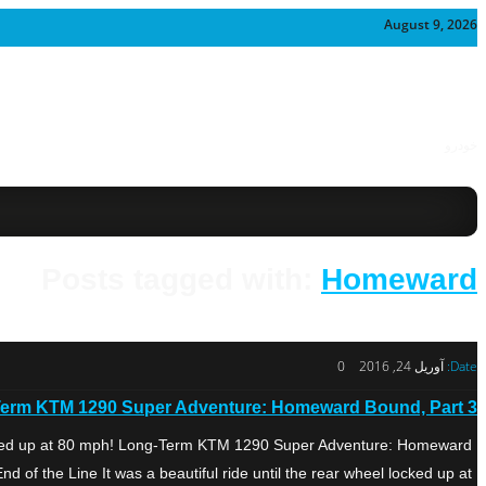
August 9, 2026
خودرو
Posts tagged with:
Homeward
Date:
آوریل 24, 2016
0
erm KTM 1290 Super Adventure: Homeward Bound, Part 3
locked up at 80 mph! Long-Term KTM 1290 Super Adventure: Homeward
of the Line It was a beautiful ride until the rear wheel locked up at […]