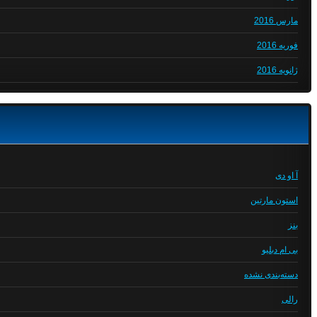
مارس 2016
فوریه 2016
ژانویه 2016
آ او دی
استون مارتین
بنز
بی ام دبلیو
دسته‌بندی نشده
رالی