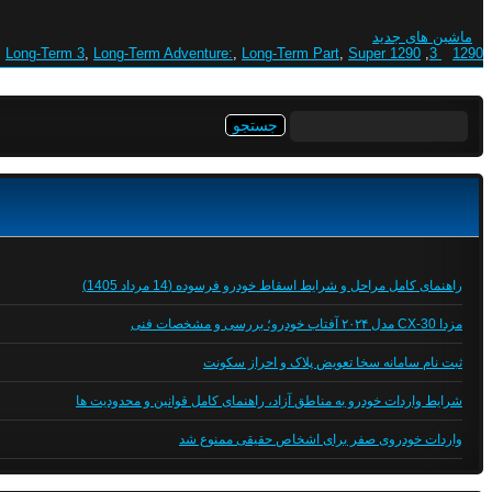
ماشین های جدید
,
Long-Term 3
,
Long-Term Adventure:
,
Long-Term Part
,
Super
1290 Part
,
1290 3
جستجو
برای:
راهنمای کامل مراحل و شرایط اسقاط خودرو فرسوده (14 مرداد 1405)
مزدا CX-30 مدل ۲۰۲۴ آفتاب خودرو؛ بررسی و مشخصات فنی
ثبت نام سامانه سخا تعویض پلاک و احراز سکونت
شرایط واردات خودرو به مناطق آزاد، راهنمای کامل قوانین و محدودیت ها
واردات خودروی صفر برای اشخاص حقیقی ممنوع شد