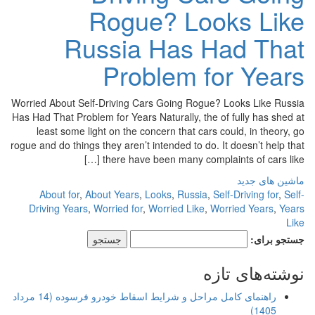
Rogue? Looks Like
Russia Has Had That
Problem for Years
Worried About Self-Driving Cars Going Rogue? Looks Like Russia
Has Had That Problem for Years Naturally, the of fully has shed at
least some light on the concern that cars could, in theory, go
rogue and do things they aren’t intended to do. It doesn’t help that
there have been many complaints of cars like […]
ماشین های جدید
About for
,
About Years
,
Looks
,
Russia
,
Self-Driving for
,
Self-
Driving Years
,
Worried for
,
Worried Like
,
Worried Years
,
Years
Like
جستجو برای:
نوشته‌های تازه
راهنمای کامل مراحل و شرایط اسقاط خودرو فرسوده (14 مرداد
1405)