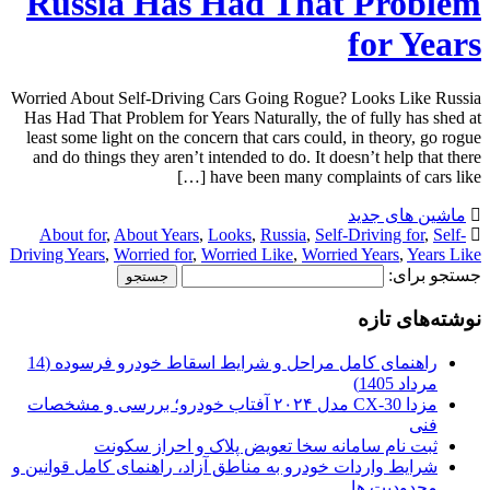
Russia Has Had That Problem
for Years
Worried About Self-Driving Cars Going Rogue? Looks Like Russia
Has Had That Problem for Years Naturally, the of fully has shed at
least some light on the concern that cars could, in theory, go rogue
and do things they aren’t intended to do. It doesn’t help that there
have been many complaints of cars like […]
ماشین های جدید
About for
,
About Years
,
Looks
,
Russia
,
Self-Driving for
,
Self-
Driving Years
,
Worried for
,
Worried Like
,
Worried Years
,
Years Like
جستجو برای:
نوشته‌های تازه
راهنمای کامل مراحل و شرایط اسقاط خودرو فرسوده (14
مرداد 1405)
مزدا CX-30 مدل ۲۰۲۴ آفتاب خودرو؛ بررسی و مشخصات
فنی
ثبت نام سامانه سخا تعویض پلاک و احراز سکونت
شرایط واردات خودرو به مناطق آزاد، راهنمای کامل قوانین و
محدودیت ها