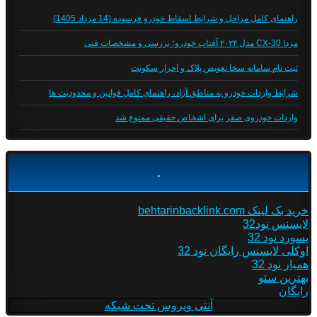
راهنمای کامل مراحل و شرایط اسقاط خودرو فرسوده (14 مرداد 1405)
مزدا CX-30 مدل ۲۰۲۴ آفتاب خودرو؛ بررسی و مشخصات فنی
ثبت نام سامانه سخا تعویض پلاک و احراز سکونت
شرایط واردات خودرو به مناطق آزاد، راهنمای کامل قوانین و محدودیت ها
واردات خودروی صفر برای اشخاص حقیقی ممنوع شد
.
خرید بک لینک behtarinbacklink.com
لایسنس نود32
پسورد نود 32
اوکلی لایسنس رایگان نود 32
همیار نود 32
بهترین سئو
رایگان
آنتی ویروس تحت شبکه