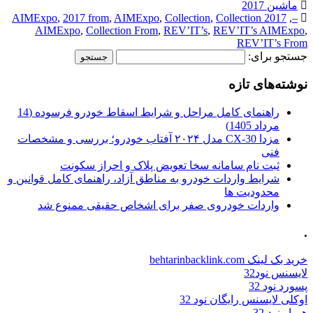
ماشین 2017
,
2017 from
,
AIMExpo
,
Collection
,
Collection
2017 AIMExpo
,
–
AIMExpo
,
Collection From
,
REV’IT’s
,
REV’IT’s AIMExpo
,
REV’IT’s From
جستجو برای:
نوشته‌های تازه
راهنمای کامل مراحل و شرایط اسقاط خودرو فرسوده (14
مرداد 1405)
مزدا CX-30 مدل ۲۰۲۴ آفتاب خودرو؛ بررسی و مشخصات
فنی
ثبت نام سامانه سخا تعویض پلاک و احراز سکونت
شرایط واردات خودرو به مناطق آزاد، راهنمای کامل قوانین و
محدودیت ها
واردات خودروی صفر برای اشخاص حقیقی ممنوع شد
.
خرید بک لینک behtarinbacklink.com
لایسنس نود32
پسورد نود 32
اوکلی لایسنس رایگان نود 32
همیار نود 32