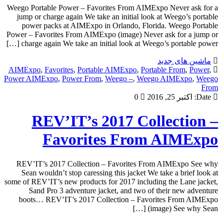
Weego Portable Power – Favorites From AIMExpo Never ask for a
jump or charge again We take an initial look at Weego’s portable
power packs at AIMExpo in Orlando, Florida. Weego Portable
Power – Favorites From AIMExpo (image) Never ask for a jump or
charge again We take an initial look at Weego’s portable power […]
ماشین های جدید
AIMExpo
,
Favorites
,
Portable AIMExpo
,
Portable From
,
Power
,
Power AIMExpo
,
Power From
,
Weego –
,
Weego AIMExpo
,
Weego
From
Date:
اکتبر 25, 2016
0
REV’IT’s 2017 Collection –
Favorites From AIMExpo
REV’IT’s 2017 Collection – Favorites From AIMExpo See why
Sean wouldn’t stop caressing this jacket We take a brief look at
some of REV’IT’s new products for 2017 including the Lane jacket,
Sand Pro 3 adventure jacket, and two of their new adventure
boots… REV’IT’s 2017 Collection – Favorites From AIMExpo
(image) See why Sean […]