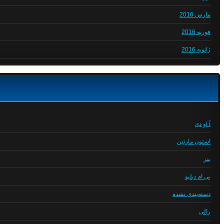
مارس 2016
فوریه 2016
ژانویه 2016
آ او دی
استون مارتین
بنز
بی ام دبلیو
دسته‌بندی نشده
رالی