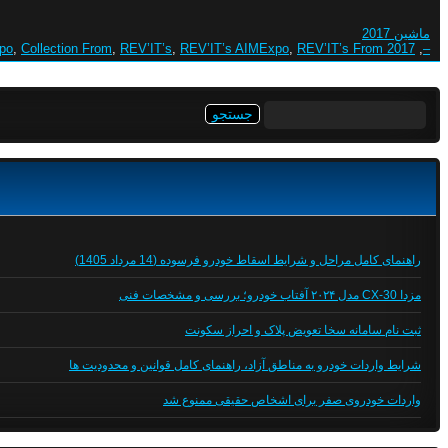
ماشین 2017
xpo
,
Collection From
,
REV’IT’s
,
REV’IT’s AIMExpo
,
REV’IT’s From
2017 AIMExpo
,
–
جستجو
برای:
راهنمای کامل مراحل و شرایط اسقاط خودرو فرسوده (14 مرداد 1405)
مزدا CX-30 مدل ۲۰۲۴ آفتاب خودرو؛ بررسی و مشخصات فنی
ثبت نام سامانه سخا تعویض پلاک و احراز سکونت
شرایط واردات خودرو به مناطق آزاد، راهنمای کامل قوانین و محدودیت ها
واردات خودروی صفر برای اشخاص حقیقی ممنوع شد