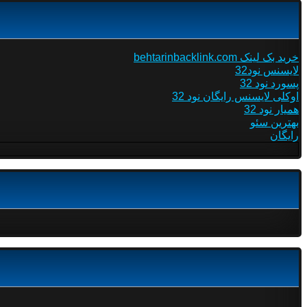
خرید بک لینک behtarinbacklink.com
لایسنس نود32
پسورد نود 32
اوکلی لایسنس رایگان نود 32
همیار نود 32
بهترین سئو
رایگان