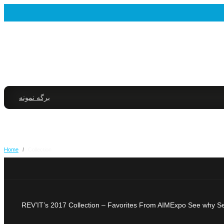
برگه نمونه
Home
/
Collection
REV’IT’s 2017 Collection – Favorites From AIMExpo See why Sean