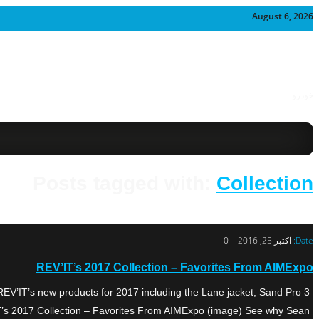
August 6, 2026
خودرو
Posts tagged with:
Collection
Date:
اکتبر 25, 2016
0
REV’IT’s 2017 Collection – Favorites From AIMExpo
REV’IT’s new products for 2017 including the Lane jacket, Sand Pro 3
’s 2017 Collection – Favorites From AIMExpo (image) See why Sean […]