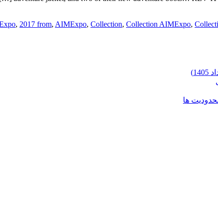
,
2017 from
,
AIMExpo
,
Collection
,
Collection AIMExpo
,
Collec
محدودیت ها