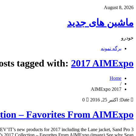
August 8, 2026
ماشین های جدید
خودرو
برگه نمونه
osts tagged with:
2017 AIMExpo
Home
/
2017 AIMExpo
Date:
اکتبر 25, 2016
0
ction – Favorites From AIMExpo
EV’IT’s new products for 2017 including the Lane jacket, Sand Pro 3
s 2017 Collection – Favorites From AIMExpo (image) See why Sean […]