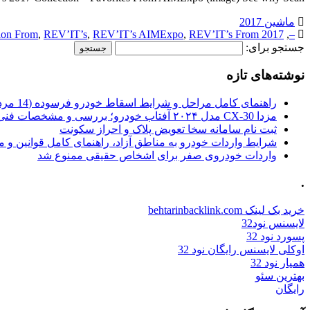
ماشین 2017
tion From
,
REV’IT’s
,
REV’IT’s AIMExpo
,
REV’IT’s From
2017 AIMExpo
,
–
جستجو برای:
نوشته‌های تازه
راهنمای کامل مراحل و شرایط اسقاط خودرو فرسوده (14 مرداد 1405)
مزدا CX-30 مدل ۲۰۲۴ آفتاب خودرو؛ بررسی و مشخصات فنی
ثبت نام سامانه سخا تعویض پلاک و احراز سکونت
شرایط واردات خودرو به مناطق آزاد، راهنمای کامل قوانین و 
واردات خودروی صفر برای اشخاص حقیقی ممنوع شد
.
خرید بک لینک behtarinbacklink.com
لایسنس نود32
پسورد نود 32
اوکلی لایسنس رایگان نود 32
همیار نود 32
بهترین سئو
رایگان