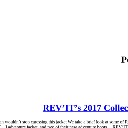
P
REV’IT’s 2017 Colle
ouldn’t stop caressing this jacket We take a brief look at some of R
adventure jacket, and two of their new adventure boots… REV’IT’