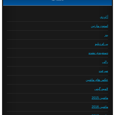
آ او دی
استون مارتین
بنز
بی ام دبلیو
دسته‌بندی نشده
رالی
سرعت
عکس های ماشین
لامبورگینی
ماشین 2015
ماشین 2016