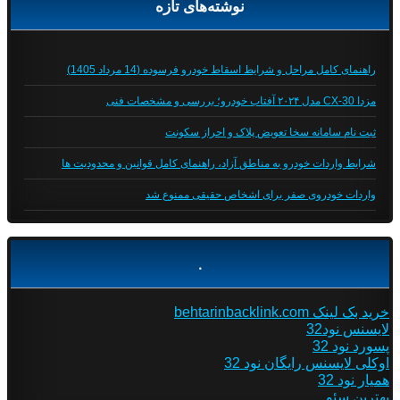
نوشته‌های تازه
راهنمای کامل مراحل و شرایط اسقاط خودرو فرسوده (14 مرداد 1405)
مزدا CX-30 مدل ۲۰۲۴ آفتاب خودرو؛ بررسی و مشخصات فنی
ثبت نام سامانه سخا تعویض پلاک و احراز سکونت
شرایط واردات خودرو به مناطق آزاد، راهنمای کامل قوانین و محدودیت ها
واردات خودروی صفر برای اشخاص حقیقی ممنوع شد
.
خرید بک لینک behtarinbacklink.com
لایسنس نود32
پسورد نود 32
اوکلی لایسنس رایگان نود 32
همیار نود 32
بهترین سئو