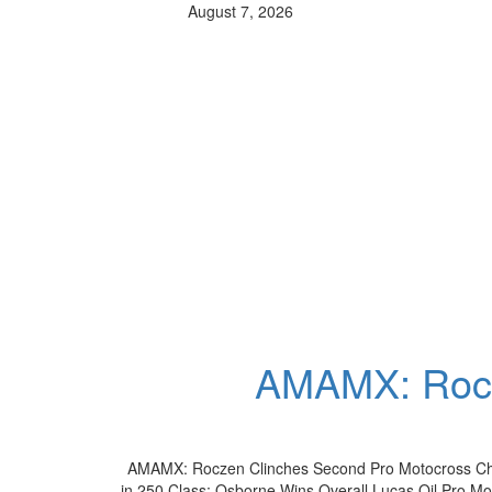
August 7, 2026
AMAMX: Rocz
AMAMX: Roczen Clinches Second Pro Motocross Ch
in 250 Class; Osborne Wins Overall Lucas Oil Pro 