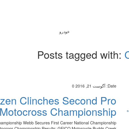
خودرو
Posts tagged with:
Date:
آگوست 21, 2016
0
en Clinches Second Pro
Motocross Championship
ه
ampionship Webb Secures First Career National Championship
Motocross Championship Results: GEICO Motorcycle Budds Creek