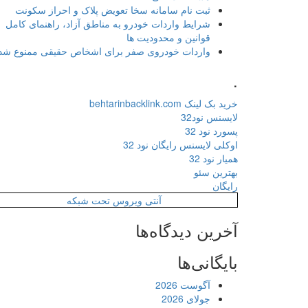
ثبت نام سامانه سخا تعویض پلاک و احراز سکونت
شرایط واردات خودرو به مناطق آزاد، راهنمای کامل
قوانین و محدودیت ها
واردات خودروی صفر برای اشخاص حقیقی ممنوع شد
.
خرید بک لینک behtarinbacklink.com
لایسنس نود32
پسورد نود 32
اوکلی لایسنس رایگان نود 32
همیار نود 32
بهترین سئو
رایگان
آنتی ویروس تحت شبکه
آخرین دیدگاه‌ها
بایگانی‌ها
آگوست 2026
جولای 2026