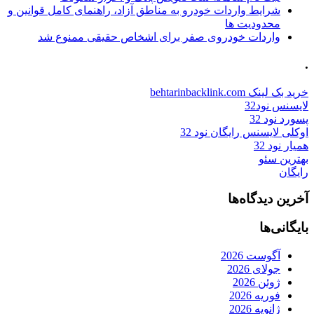
شرایط واردات خودرو به مناطق آزاد، راهنمای کامل قوانین و
محدودیت ها
واردات خودروی صفر برای اشخاص حقیقی ممنوع شد
.
خرید بک لینک behtarinbacklink.com
لایسنس نود32
پسورد نود 32
اوکلی لایسنس رایگان نود 32
همیار نود 32
بهترین سئو
رایگان
آخرین دیدگاه‌ها
بایگانی‌ها
آگوست 2026
جولای 2026
ژوئن 2026
فوریه 2026
ژانویه 2026