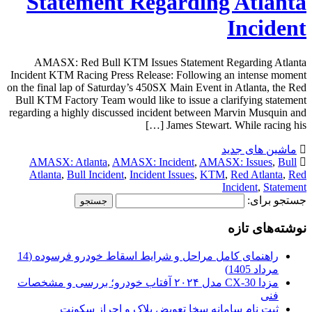
Statement Regarding Atlanta
Incident
AMASX: Red Bull KTM Issues Statement Regarding Atlanta
Incident KTM Racing Press Release: Following an intense moment
on the final lap of Saturday’s 450SX Main Event in Atlanta, the Red
Bull KTM Factory Team would like to issue a clarifying statement
regarding a highly discussed incident between Marvin Musquin and
James Stewart. While racing his […]
ماشین های جدید
AMASX: Atlanta
,
AMASX: Incident
,
AMASX: Issues
,
Bull
Atlanta
,
Bull Incident
,
Incident Issues
,
KTM
,
Red Atlanta
,
Red
Incident
,
Statement
جستجو برای:
نوشته‌های تازه
راهنمای کامل مراحل و شرایط اسقاط خودرو فرسوده (14
مرداد 1405)
مزدا CX-30 مدل ۲۰۲۴ آفتاب خودرو؛ بررسی و مشخصات
فنی
ثبت نام سامانه سخا تعویض پلاک و احراز سکونت