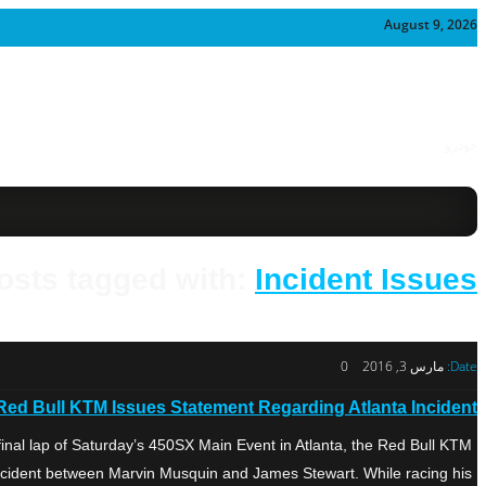
August 9, 2026
خودرو
osts tagged with:
Incident Issues
Date:
مارس 3, 2016
0
ed Bull KTM Issues Statement Regarding Atlanta Incident
al lap of Saturday’s 450SX Main Event in Atlanta, the Red Bull KTM
ncident between Marvin Musquin and James Stewart. While racing his […]