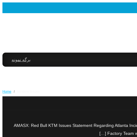
برگه نمونه
Home
/
Incident Issues
AMASX: Red Bull KTM Issues Statement Regarding Atlanta Incid
Factory Team wo