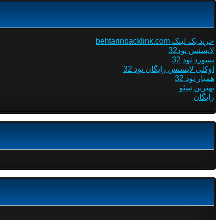
خرید بک لینک behtarinbacklink.com
لایسنس نود32
پسورد نود 32
اوکلی لایسنس رایگان نود 32
همیار نود 32
بهترین سئو
رایگان