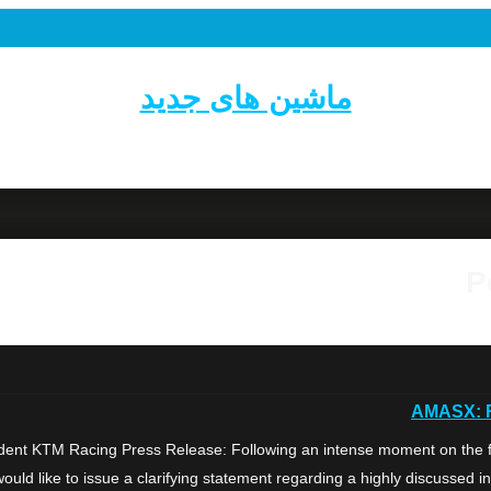
ماشین های جدید
P
AMASX: R
ent KTM Racing Press Release: Following an intense moment on the fin
uld like to issue a clarifying statement regarding a highly discussed i