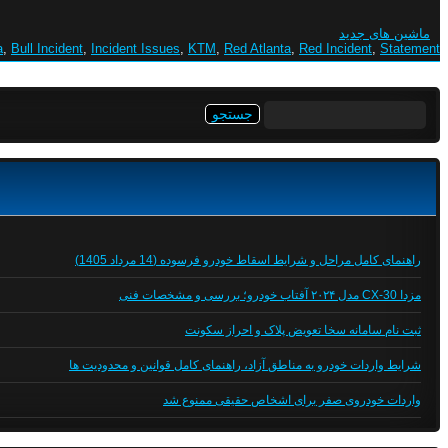
ماشین های جدید
a
,
Bull Incident
,
Incident Issues
,
KTM
,
Red Atlanta
,
Red Incident
,
Statement
جستجو
برای:
راهنمای کامل مراحل و شرایط اسقاط خودرو فرسوده (14 مرداد 1405)
مزدا CX-30 مدل ۲۰۲۴ آفتاب خودرو؛ بررسی و مشخصات فنی
ثبت نام سامانه سخا تعویض پلاک و احراز سکونت
شرایط واردات خودرو به مناطق آزاد، راهنمای کامل قوانین و محدودیت ها
واردات خودروی صفر برای اشخاص حقیقی ممنوع شد