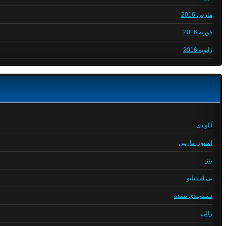
مارس 2016
فوریه 2016
ژانویه 2016
آ او دی
استون مارتین
بنز
بی ام دبلیو
دسته‌بندی نشده
رالی