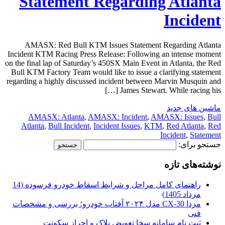
Statement Regarding Atlanta
Incident
AMASX: Red Bull KTM Issues Statement Regarding Atlanta
Incident KTM Racing Press Release: Following an intense moment
on the final lap of Saturday’s 450SX Main Event in Atlanta, the Red
Bull KTM Factory Team would like to issue a clarifying statement
regarding a highly discussed incident between Marvin Musquin and
James Stewart. While racing his […]
ماشین های جدید
AMASX: Atlanta
,
AMASX: Incident
,
AMASX: Issues
,
Bull
Atlanta
,
Bull Incident
,
Incident Issues
,
KTM
,
Red Atlanta
,
Red
Incident
,
Statement
جستجو برای:
نوشته‌های تازه
راهنمای کامل مراحل و شرایط اسقاط خودرو فرسوده (14
مرداد 1405)
مزدا CX-30 مدل ۲۰۲۴ آفتاب خودرو؛ بررسی و مشخصات
فنی
ثبت نام سامانه سخا تعویض پلاک و احراز سکونت