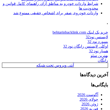
شرایط واردات خودرو به مناطق آزاد، راهنمای کامل قوانین و
محدودیت ها
واردات خودروی صفر برای اشخاص حقیقی ممنوع شد
.
خرید بک لینک behtarinbacklink.com
لایسنس نود32
پسورد نود 32
اوکلی لایسنس رایگان نود 32
همیار نود 32
بهترین سئو
رایگان
آنتی ویروس تحت شبکه
آخرین دیدگاه‌ها
بایگانی‌ها
آگوست 2026
جولای 2026
ژوئن 2026
فوریه 2026