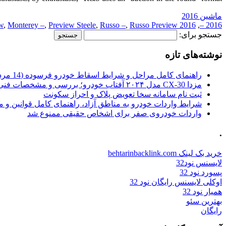
ماشین 2016
w
,
Monterey –
,
Preview Steele
,
Russo –
,
Russo Preview
2016 Preview
,
2016 –
جستجو برای:
نوشته‌های تازه
راهنمای کامل مراحل و شرایط اسقاط خودرو فرسوده (14 مرداد 1405)
مزدا CX-30 مدل ۲۰۲۴ آفتاب خودرو؛ بررسی و مشخصات فنی
ثبت نام سامانه سخا تعویض پلاک و احراز سکونت
شرایط واردات خودرو به مناطق آزاد، راهنمای کامل قوانین و 
واردات خودروی صفر برای اشخاص حقیقی ممنوع شد
.
خرید بک لینک behtarinbacklink.com
لایسنس نود32
پسورد نود 32
اوکلی لایسنس رایگان نود 32
همیار نود 32
بهترین سئو
رایگان