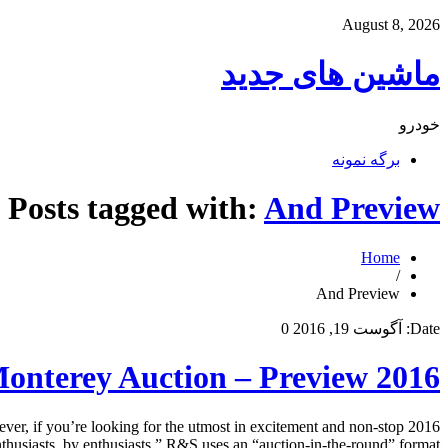
August 8, 2026
ماشین های جدید
خودرو
برگه نمونه
Posts tagged with:
And Preview
Home
/
And Preview
Date:
آگوست 19, 2016
0
2016 Russo And Steele Monterey Auction – Preview
wever, if you’re looking for the utmost in excitement and non-stop
thusiasts, by enthusiasts,” R&S uses an “auction-in-the-round” format […]