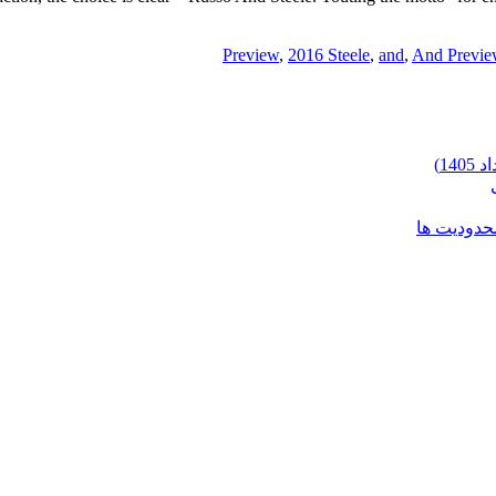
,
2016 Steele
,
and
,
And Previe
محدودیت ها