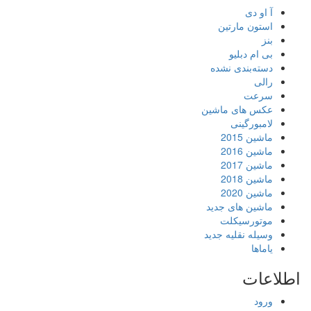
آ او دی
استون مارتین
بنز
بی ام دبلیو
دسته‌بندی نشده
رالی
سرعت
عکس های ماشین
لامبورگینی
ماشین 2015
ماشین 2016
ماشین 2017
ماشین 2018
ماشین 2020
ماشین های جدید
موتورسیکلت
وسیله نقلیه جدید
یاماها
اطلاعات
ورود