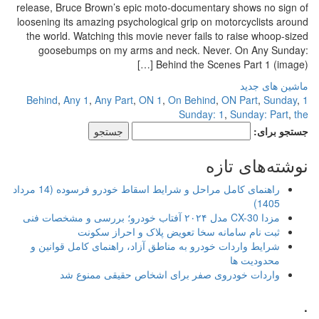
release, Bruce Brown’s epic moto-documentary shows no sign of
loosening its amazing psychological grip on motorcyclists around
the world. Watching this movie never fails to raise whoop-sized
goosebumps on my arms and neck. Never. On Any Sunday:
Behind the Scenes Part 1 (image) […]
ماشین های جدید
,
Any 1
,
Any Part
,
ON 1
,
On Behind
,
ON Part
,
Sunday
,
1 Behind
Sunday: 1
,
Sunday: Part
,
the
جستجو برای:
نوشته‌های تازه
راهنمای کامل مراحل و شرایط اسقاط خودرو فرسوده (14 مرداد
1405)
مزدا CX-30 مدل ۲۰۲۴ آفتاب خودرو؛ بررسی و مشخصات فنی
ثبت نام سامانه سخا تعویض پلاک و احراز سکونت
شرایط واردات خودرو به مناطق آزاد، راهنمای کامل قوانین و
محدودیت ها
واردات خودروی صفر برای اشخاص حقیقی ممنوع شد
.