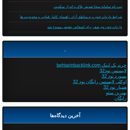
ثبت نام سامانه سخا تعویض پلاک و احراز سکونت
شرایط واردات خودرو به مناطق آزاد، راهنمای کامل قوانین و محدودیت ها
واردات خودروی صفر برای اشخاص حقیقی ممنوع شد
.
خرید بک لینک behtarinbacklink.com
لایسنس نود32
پسورد نود 32
اوکلی لایسنس رایگان نود 32
همیار نود 32
بهترین سئو
رایگان
آخرین دیدگاه‌ها