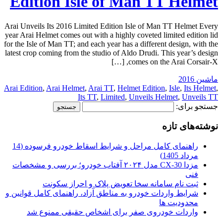
Edition Isle of Man TT Helmet
Arai Unveils Its 2016 Limited Edition Isle of Man TT Helmet Every
year Arai Helmet comes out with a highly coveted limited edition lid
for the Isle of Man TT; and each year has a different design, with the
latest crop coming from the studio of Aldo Drudi. This year’s design
comes on the Arai Corsair-X, […]
ماشین 2016
Arai Edition
,
Arai Helmet
,
Arai TT
,
Helmet Edition
,
Isle
,
Its Helmet
,
Its TT
,
Limited
,
Unveils Helmet
,
Unveils TT
جستجو برای:
نوشته‌های تازه
راهنمای کامل مراحل و شرایط اسقاط خودرو فرسوده (14
مرداد 1405)
مزدا CX-30 مدل ۲۰۲۴ آفتاب خودرو؛ بررسی و مشخصات
فنی
ثبت نام سامانه سخا تعویض پلاک و احراز سکونت
شرایط واردات خودرو به مناطق آزاد، راهنمای کامل قوانین و
محدودیت ها
واردات خودروی صفر برای اشخاص حقیقی ممنوع شد