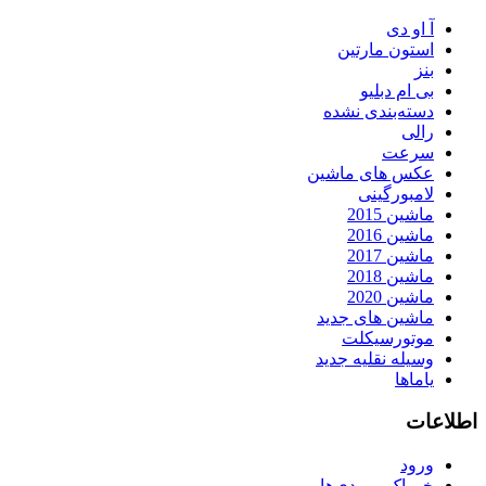
آ او دی
استون مارتین
بنز
بی ام دبلیو
دسته‌بندی نشده
رالی
سرعت
عکس های ماشین
لامبورگینی
ماشین 2015
ماشین 2016
ماشین 2017
ماشین 2018
ماشین 2020
ماشین های جدید
موتورسیکلت
وسیله نقلیه جدید
یاماها
اطلاعات
ورود
خوراک ورودی‌ها