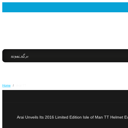
برگه نمونه
Home
/
Arai TT
Arai Unveils Its 2016 Limited Edition Isle of Man TT Helmet Ev