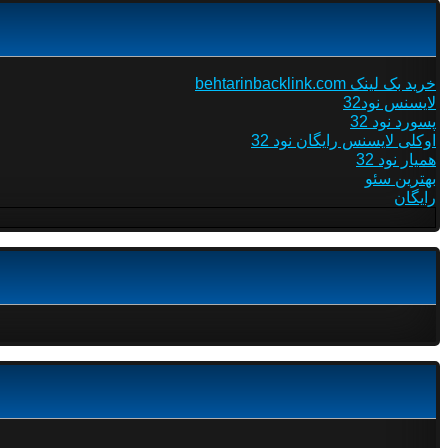
خرید بک لینک behtarinbacklink.com
لایسنس نود32
پسورد نود 32
اوکلی لایسنس رایگان نود 32
همیار نود 32
بهترین سئو
رایگان