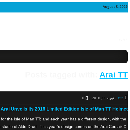
August 8, 2026
خودرو
Posts tagged with:
Arai TT
Date:
فوریه 11, 2016
0
Arai Unveils Its 2016 Limited Edition Isle of Man TT Helmet
 for the Isle of Man TT; and each year has a different design, with the
studio of Aldo Drudi. This year’s design comes on the Arai Corsair-X, […]