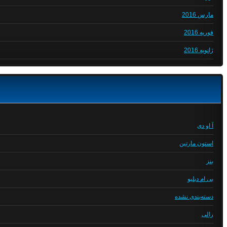
مارس 2016
فوریه 2016
ژانویه 2016
آ او دی
استون مارتین
بنز
بی ام دبلیو
دسته‌بندی نشده
رالی