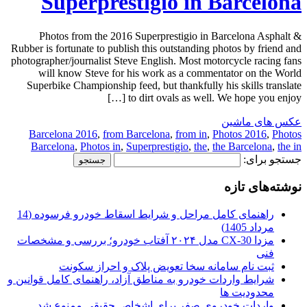
Superprestigio in Barcelona
Photos from the 2016 Superprestigio in Barcelona Asphalt &
Rubber is fortunate to publish this outstanding photos by friend and
photographer/journalist Steve English. Most motorcycle racing fans
will know Steve for his work as a commentator on the World
Superbike Championship feed, but thankfully his skills translate
to dirt ovals as well. We hope you enjoy […]
عکس های ماشین
Barcelona 2016
,
from Barcelona
,
from in
,
Photos 2016
,
Photos
Barcelona
,
Photos in
,
Superprestigio
,
the
,
the Barcelona
,
the in
جستجو برای:
نوشته‌های تازه
راهنمای کامل مراحل و شرایط اسقاط خودرو فرسوده (14
مرداد 1405)
مزدا CX-30 مدل ۲۰۲۴ آفتاب خودرو؛ بررسی و مشخصات
فنی
ثبت نام سامانه سخا تعویض پلاک و احراز سکونت
شرایط واردات خودرو به مناطق آزاد، راهنمای کامل قوانین و
محدودیت ها
واردات خودروی صفر برای اشخاص حقیقی ممنوع شد