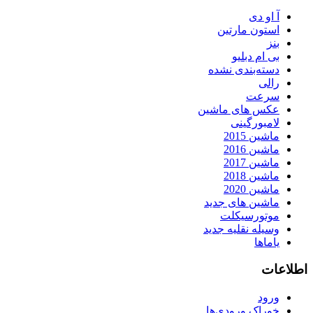
آ او دی
استون مارتین
بنز
بی ام دبلیو
دسته‌بندی نشده
رالی
سرعت
عکس های ماشین
لامبورگینی
ماشین 2015
ماشین 2016
ماشین 2017
ماشین 2018
ماشین 2020
ماشین های جدید
موتورسیکلت
وسیله نقلیه جدید
یاماها
اطلاعات
ورود
خوراک ورودی‌ها