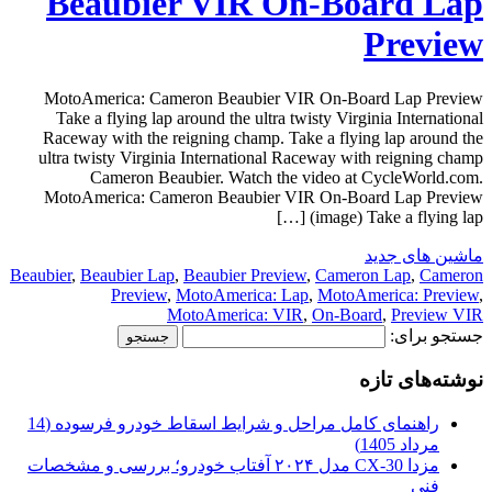
Beaubier VIR On-Board Lap
Preview
MotoAmerica: Cameron Beaubier VIR On-Board Lap Preview
Take a flying lap around the ultra twisty Virginia International
Raceway with the reigning champ. Take a flying lap around the
ultra twisty Virginia International Raceway with reigning champ
Cameron Beaubier. Watch the video at CycleWorld.com.
MotoAmerica: Cameron Beaubier VIR On-Board Lap Preview
(image) Take a flying lap […]
ماشین های جدید
Beaubier
,
Beaubier Lap
,
Beaubier Preview
,
Cameron Lap
,
Cameron
Preview
,
MotoAmerica: Lap
,
MotoAmerica: Preview
,
MotoAmerica: VIR
,
On-Board
,
Preview VIR
جستجو برای:
نوشته‌های تازه
راهنمای کامل مراحل و شرایط اسقاط خودرو فرسوده (14
مرداد 1405)
مزدا CX-30 مدل ۲۰۲۴ آفتاب خودرو؛ بررسی و مشخصات
فنی