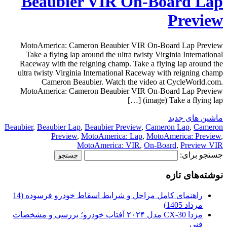
Beaubier VIR On-Board Lap
Preview
MotoAmerica: Cameron Beaubier VIR On-Board Lap Preview
Take a flying lap around the ultra twisty Virginia International
Raceway with the reigning champ. Take a flying lap around the
ultra twisty Virginia International Raceway with reigning champ
Cameron Beaubier. Watch the video at CycleWorld.com.
MotoAmerica: Cameron Beaubier VIR On-Board Lap Preview
(image) Take a flying lap […]
ماشین های جدید
Beaubier
,
Beaubier Lap
,
Beaubier Preview
,
Cameron Lap
,
Cameron
Preview
,
MotoAmerica: Lap
,
MotoAmerica: Preview
,
MotoAmerica: VIR
,
On-Board
,
Preview VIR
جستجو برای:
نوشته‌های تازه
راهنمای کامل مراحل و شرایط اسقاط خودرو فرسوده (14
مرداد 1405)
مزدا CX-30 مدل ۲۰۲۴ آفتاب خودرو؛ بررسی و مشخصات
فنی