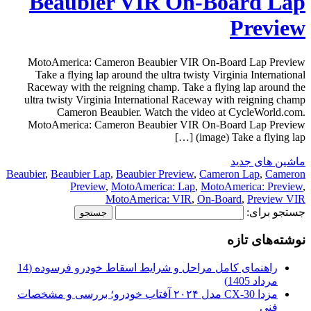
Beaubier VIR On-Board Lap
Preview
MotoAmerica: Cameron Beaubier VIR On-Board Lap Preview
Take a flying lap around the ultra twisty Virginia International
Raceway with the reigning champ. Take a flying lap around the
ultra twisty Virginia International Raceway with reigning champ
Cameron Beaubier. Watch the video at CycleWorld.com.
MotoAmerica: Cameron Beaubier VIR On-Board Lap Preview
(image) Take a flying lap […]
ماشین های جدید
Beaubier
,
Beaubier Lap
,
Beaubier Preview
,
Cameron Lap
,
Cameron
Preview
,
MotoAmerica: Lap
,
MotoAmerica: Preview
,
MotoAmerica: VIR
,
On-Board
,
Preview VIR
جستجو برای:
نوشته‌های تازه
راهنمای کامل مراحل و شرایط اسقاط خودرو فرسوده (14
مرداد 1405)
مزدا CX-30 مدل ۲۰۲۴ آفتاب خودرو؛ بررسی و مشخصات
فنی