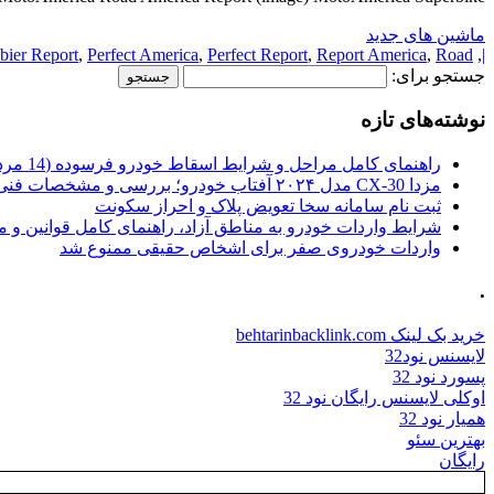
ماشین های جدید
bier Report
,
Perfect America
,
Perfect Report
,
Report America
,
Road
,
|
جستجو برای:
نوشته‌های تازه
راهنمای کامل مراحل و شرایط اسقاط خودرو فرسوده (14 مرداد 1405)
مزدا CX-30 مدل ۲۰۲۴ آفتاب خودرو؛ بررسی و مشخصات فنی
ثبت نام سامانه سخا تعویض پلاک و احراز سکونت
شرایط واردات خودرو به مناطق آزاد، راهنمای کامل قوانین و 
واردات خودروی صفر برای اشخاص حقیقی ممنوع شد
.
خرید بک لینک behtarinbacklink.com
لایسنس نود32
پسورد نود 32
اوکلی لایسنس رایگان نود 32
همیار نود 32
بهترین سئو
رایگان