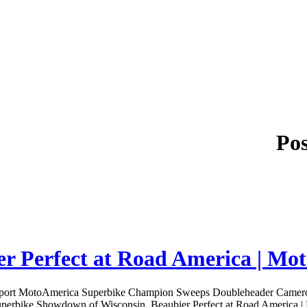
Pos
er Perfect at Road America | M
eport MotoAmerica Superbike Champion Sweeps Doubleheader Cameron 
Superbike Showdown of Wisconsin. Beaubier Perfect at Road America |