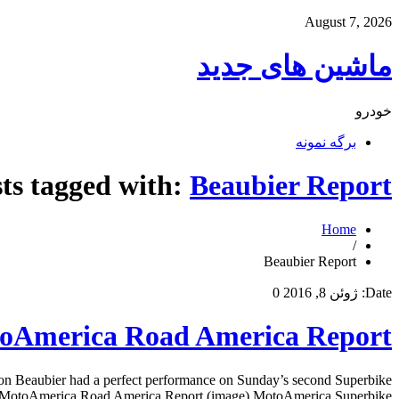
August 7, 2026
ماشین های جدید
خودرو
برگه نمونه
ts tagged with:
Beaubier Report
Home
/
Beaubier Report
Date:
ژوئن 8, 2016
0
otoAmerica Road America Report
Beaubier had a perfect performance on Sunday’s second Superbike
 MotoAmerica Road America Report (image) MotoAmerica Superbike […]