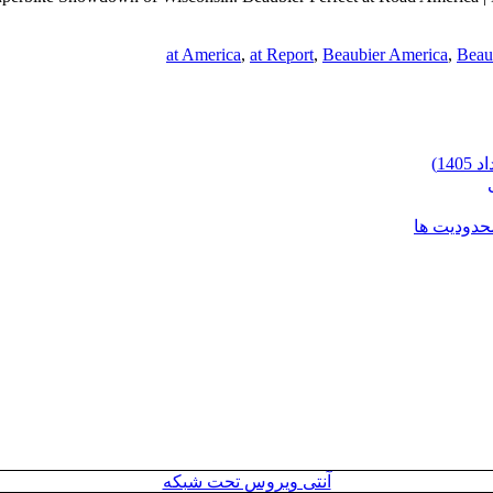
at America
,
at Report
,
Beaubier America
,
Beau
محدودیت ها
آنتی ویروس تحت شبکه