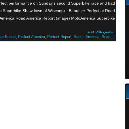
ect performance on Sunday’s second Superbike race and had
da Superbike Showdown of Wisconsin. Beaubier Perfect at Road
America Road America Report (image) MotoAmerica Superbike […]
ماشین های جدید
er Report
,
Perfect America
,
Perfect Report
,
Report America
,
Road
,
|