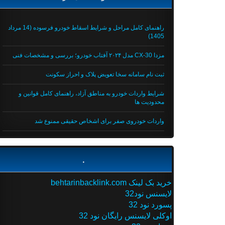
راهنمای کامل مراحل و شرایط اسقاط خودرو فرسوده (14 مرداد
1405)
مزدا CX-30 مدل ۲۰۲۴ آفتاب خودرو؛ بررسی و مشخصات فنی
ثبت نام سامانه سخا تعویض پلاک و احراز سکونت
شرایط واردات خودرو به مناطق آزاد، راهنمای کامل قوانین و
محدودیت ها
واردات خودروی صفر برای اشخاص حقیقی ممنوع شد
.
خرید بک لینک behtarinbacklink.com
لایسنس نود32
پسورد نود 32
اوکلی لایسنس رایگان نود 32