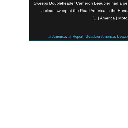
Sweeps Doubleheader Cameron Beaubier had a perf
a clean sweep at the Road America in the Hon
America | Moto
at America
,
at Report
,
Beaubier America
,
Beaubi