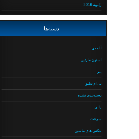
ژانویه 2016
دسته‌ها
آ او دی
استون مارتین
بنز
بی ام دبلیو
دسته‌بندی نشده
رالی
سرعت
عکس های ماشین