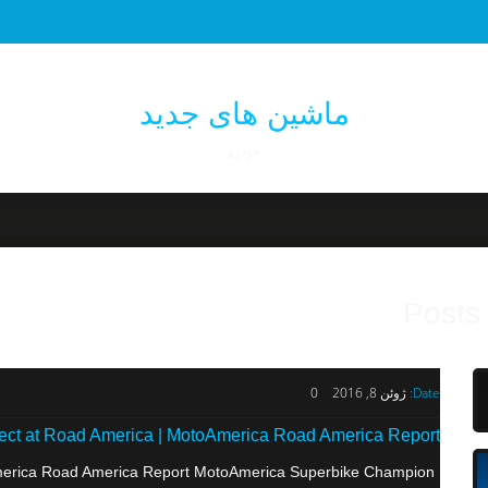
ماشین های جدید
خودرو
Posts
Date:
ژوئن 8, 2016
0
ect at Road America | MotoAmerica Road America Report
America Road America Report MotoAmerica Superbike Champion