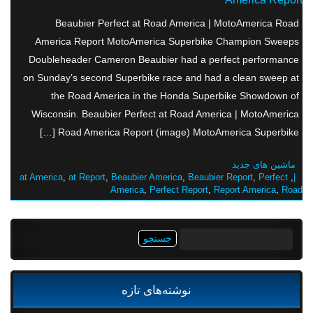
Beaubier Perfect at Road America | MotoAmerica Road
America Report MotoAmerica Superbike Champion Sweeps
Doubleheader Cameron Beaubier had a perfect performance
on Sunday’s second Superbike race and had a clean sweep at
the Road America in the Honda Superbike Showdown of
Wisconsin. Beaubier Perfect at Road America | MotoAmerica
Road America Report (image) MotoAmerica Superbike […]
ماشین های جدید
at America
,
at Report
,
Beaubier America
,
Beaubier Report
,
Perfect
,
|
America
,
Perfect Report
,
Report America
,
Road
جستجو
برای:
نوشته‌های تازه