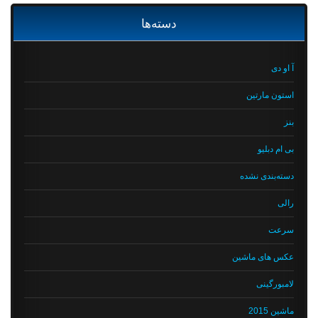
دسته‌ها
آ او دی
استون مارتین
بنز
بی ام دبلیو
دسته‌بندی نشده
رالی
سرعت
عکس های ماشین
لامبورگینی
ماشین 2015