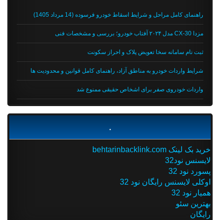
راهنمای کامل مراحل و شرایط اسقاط خودرو فرسوده (14 مرداد 1405)
مزدا CX-30 مدل ۲۰۲۴ آفتاب خودرو؛ بررسی و مشخصات فنی
ثبت نام سامانه سخا تعویض پلاک و احراز سکونت
شرایط واردات خودرو به مناطق آزاد، راهنمای کامل قوانین و محدودیت ها
واردات خودروی صفر برای اشخاص حقیقی ممنوع شد
.
خرید بک لینک behtarinbacklink.com
لایسنس نود32
پسورد نود 32
اوکلی لایسنس رایگان نود 32
همیار نود 32
بهترین سئو
رایگان