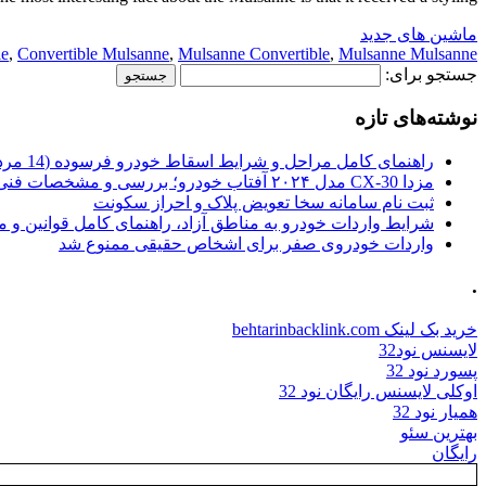
ماشین های جدید
le
,
Convertible Mulsanne
,
Mulsanne Convertible
,
Mulsanne Mulsanne
جستجو برای:
نوشته‌های تازه
راهنمای کامل مراحل و شرایط اسقاط خودرو فرسوده (14 مرداد 1405)
مزدا CX-30 مدل ۲۰۲۴ آفتاب خودرو؛ بررسی و مشخصات فنی
ثبت نام سامانه سخا تعویض پلاک و احراز سکونت
شرایط واردات خودرو به مناطق آزاد، راهنمای کامل قوانین و 
واردات خودروی صفر برای اشخاص حقیقی ممنوع شد
.
خرید بک لینک behtarinbacklink.com
لایسنس نود32
پسورد نود 32
اوکلی لایسنس رایگان نود 32
همیار نود 32
بهترین سئو
رایگان