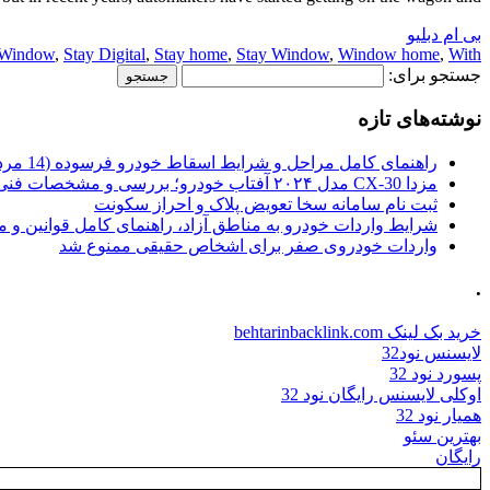
بی ام دبلیو
 Window
,
Stay Digital
,
Stay home
,
Stay Window
,
Window home
,
With
جستجو برای:
نوشته‌های تازه
راهنمای کامل مراحل و شرایط اسقاط خودرو فرسوده (14 مرداد 1405)
مزدا CX-30 مدل ۲۰۲۴ آفتاب خودرو؛ بررسی و مشخصات فنی
ثبت نام سامانه سخا تعویض پلاک و احراز سکونت
شرایط واردات خودرو به مناطق آزاد، راهنمای کامل قوانین و 
واردات خودروی صفر برای اشخاص حقیقی ممنوع شد
.
خرید بک لینک behtarinbacklink.com
لایسنس نود32
پسورد نود 32
اوکلی لایسنس رایگان نود 32
همیار نود 32
بهترین سئو
رایگان