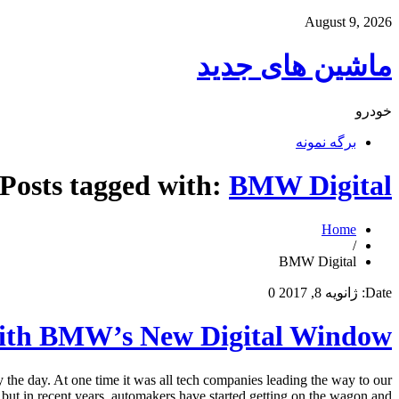
August 9, 2026
ماشین های جدید
خودرو
برگه نمونه
Posts tagged with:
BMW Digital
Home
/
BMW Digital
Date:
ژانویه 8, 2017
0
ith BMW’s New Digital Window
the day. At one time it was all tech companies leading the way to our
, but in recent years, automakers have started getting on the wagon and […]