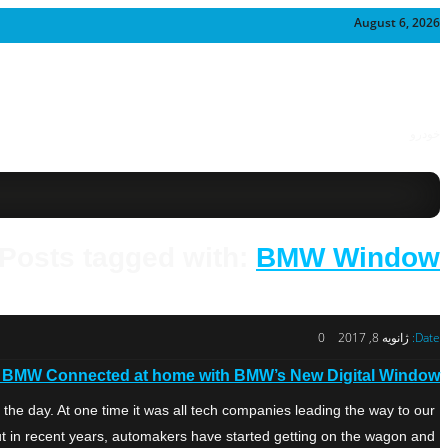
August 6, 2026
خودرو
Posts tagged with:
BMW Window
Date:
ژانویه 8, 2017
0
 BMW Connected at home with BMW’s New Digital Window
the day. At one time it was all tech companies leading the way to our
but in recent years, automakers have started getting on the wagon and […]