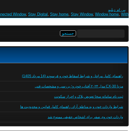
بی ام دبلیو
nected Window
,
Stay Digital
,
Stay home
,
Stay Window
,
Window home
,
With
جستجو
برای:
راهنمای کامل مراحل و شرایط اسقاط خودرو فرسوده (14 مرداد 1405)
مزدا CX-30 مدل ۲۰۲۴ آفتاب خودرو؛ بررسی و مشخصات فنی
ثبت نام سامانه سخا تعویض پلاک و احراز سکونت
شرایط واردات خودرو به مناطق آزاد، راهنمای کامل قوانین و محدودیت ها
واردات خودروی صفر برای اشخاص حقیقی ممنوع شد