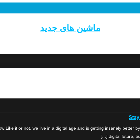
ماشین های جدید
Stay
 it or not, we live in a digital age and is getting insanely better by 
digital future, 