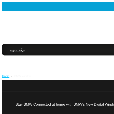
برگه نمونه
Home
/
BMW Window
Stay BMW Connected at home with BMW’s New Digital Window Like