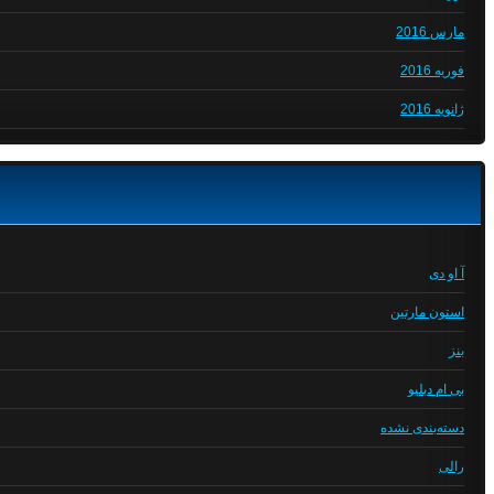
مارس 2016
فوریه 2016
ژانویه 2016
آ او دی
استون مارتین
بنز
بی ام دبلیو
دسته‌بندی نشده
رالی