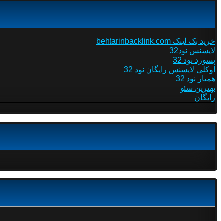
خرید بک لینک behtarinbacklink.com
لایسنس نود32
پسورد نود 32
اوکلی لایسنس رایگان نود 32
همیار نود 32
بهترین سئو
رایگان